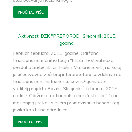
stub očuvanja nacionalnog
…
PROČITAJ VIŠE
Aktivnosti BZK "PREPOROD" Srebrenik 2015.
godina.
Februar: februara, 2015. godine. Održana
tradicionalna manifestacija “FESS, Festival saza i
sevdaha Srebenik, dr. Hašim Muharemović”, na kojoj
je učestvovao veći broj interpretatora sevdalinke na
tradicionalnom instrumentu sazu.Organizator i
voditelj projekta Razim Slanjankić. februara, 2015.
godine. Održana tradicionalna manifestacija “Dani
maternjeg jezika”, s ciljem promovisanja bosanskog
jezika kao bitne odrednice
…
PROČITAJ VIŠE