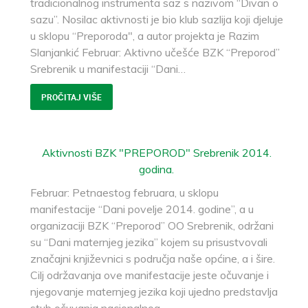
tradicionalnog instrumenta saz s nazivom “Divan o
sazu”. Nosilac aktivnosti je bio klub sazlija koji djeluje
u sklopu “Preporoda", a autor projekta je Razim
Slanjankić Februar: Aktivno učešće BZK “Preporod”
Srebrenik u manifestaciji “Dani
…
PROČITAJ VIŠE
Aktivnosti BZK "PREPOROD" Srebrenik 2014.
godina.
Februar: Petnaestog februara, u sklopu
manifestacije “Dani povelje 2014. godine”, a u
organizaciji BZK “Preporod” OO Srebrenik, održani
su “Dani maternjeg jezika” kojem su prisustvovali
značajni književnici s područja naše općine, a i šire.
Cilj održavanja ove manifestacije jeste očuvanje i
njegovanje maternjeg jezika koji ujedno predstavlja