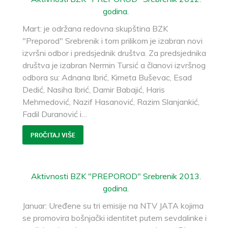
godina.
Mart: je održana redovna skupština BZK
"Preporod" Srebrenik i tom prilikom je izabran novi
izvršni odbor i predsjednik društva. Za predsjednika
društva je izabran Nermin Tursić a članovi izvršnog
odbora su: Adnana Ibrić, Kimeta Buševac, Esad
Dedić, Nasiha Ibrić, Damir Babajić, Haris
Mehmedović, Nazif Hasanović, Razim Slanjankić,
Fadil Duranović i
…
PROČITAJ VIŠE
Aktivnosti BZK "PREPOROD" Srebrenik 2013.
godina.
Januar: Uređene su tri emisije na NTV JATA kojima
se promovira bošnjački identitet putem sevdalinke i