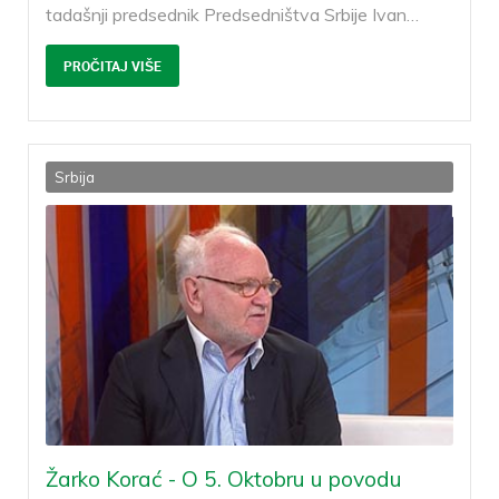
tadašnji predsednik Predsedništva Srbije Ivan
…
PROČITAJ VIŠE
Srbija
Žarko Korać - O 5. Oktobru u povodu