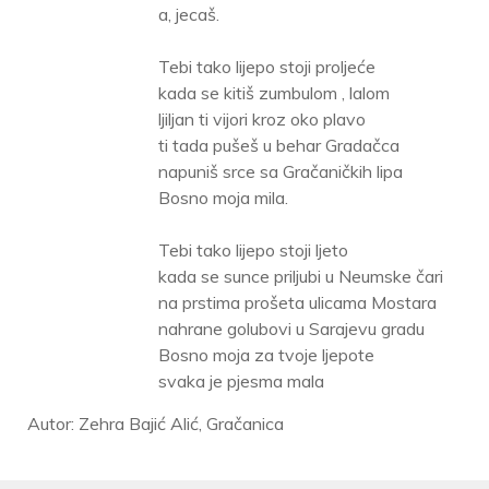
a, jecaš.
Tebi tako lijepo stoji proljeće
kada se kitiš zumbulom , lalom
ljiljan ti vijori kroz oko plavo
ti tada pušeš u behar Gradačca
napuniš srce sa Gračaničkih lipa
Bosno moja mila.
Tebi tako lijepo stoji ljeto
kada se sunce priljubi u Neumske čari
na prstima prošeta ulicama Mostara
nahrane golubovi u Sarajevu gradu
Bosno moja za tvoje ljepote
svaka je pjesma mala
Autor: Zehra Bajić Alić, Gračanica