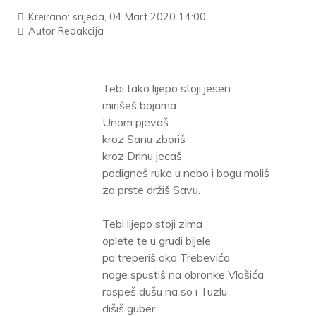
Kreirano: srijeda, 04 Mart 2020 14:00
Autor
Redakcija
Tebi tako lijepo stoji jesen
mirišeš bojama
Unom pjevaš
kroz Sanu zboriš
kroz Drinu jecaš
podigneš ruke u nebo i bogu moliš
za prste držiš Savu.
Tebi lijepo stoji zima
oplete te u grudi bijele
pa treperiš oko Trebevića
noge spustiš na obronke Vlašića
raspeš dušu na so i Tuzlu
dišiš guber