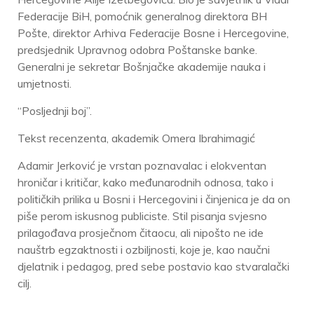
Federacije BiH, pomoćnik generalnog direktora BH
Pošte, direktor Arhiva Federacije Bosne i Hercegovine,
predsjednik Upravnog odobra Poštanske banke.
Generalni je sekretar Bošnjačke akademije nauka i
umjetnosti.
“Posljednji boj”.
Tekst recenzenta, akademik Omera Ibrahimagić
Adamir Jerković je vrstan poznavalac i elokventan
hroničar i kritičar, kako međunarodnih odnosa, tako i
političkih prilika u Bosni i Hercegovini i činjenica je da on
piše perom iskusnog publiciste. Stil pisanja svjesno
prilagođava prosječnom čitaocu, ali nipošto ne ide
nauštrb egzaktnosti i ozbiljnosti, koje je, kao naučni
djelatnik i pedagog, pred sebe postavio kao stvaralački
cilj.