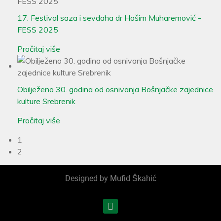
17. Festival saza i sevdaha dr Hašim Muharemović -
FESS 2025
Pročitaj više
Obilježeno 30. godina od osnivanja Bošnjačke zajednice
kulture Srebrenik
Pročitaj više
1
2
Designed by Mufid Škahić