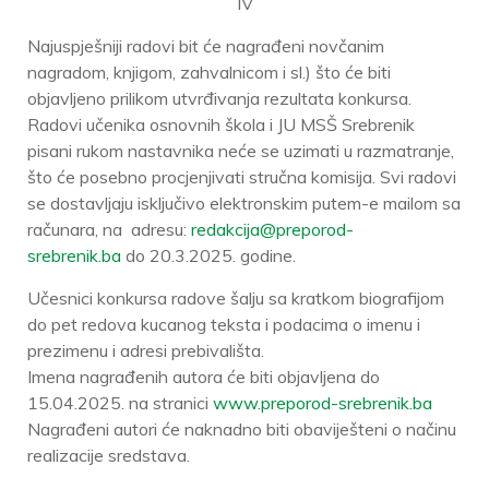
IV
Najuspješniji radovi bit će nagrađeni novčanim
nagradom, knjigom, zahvalnicom i sl.) što će biti
objavljeno prilikom utvrđivanja rezultata konkursa.
Radovi učenika osnovnih škola i JU MSŠ Srebrenik
pisani rukom nastavnika neće se uzimati u razmatranje,
što će posebno procjenjivati stručna komisija. Svi radovi
se dostavljaju isključivo elektronskim putem-e mailom sa
računara, na adresu:
redakcija@preporod-
srebrenik.ba
do 20.3.2025. godine.
Učesnici konkursa radove šalju sa kratkom biografijom
do pet redova kucanog teksta i podacima o imenu i
prezimenu i adresi prebivališta.
Imena nagrađenih autora će biti objavljena do
15.04.2025. na stranici
www.preporod-srebrenik.ba
Nagrađeni autori će naknadno biti obaviješteni o načinu
realizacije sredstava.