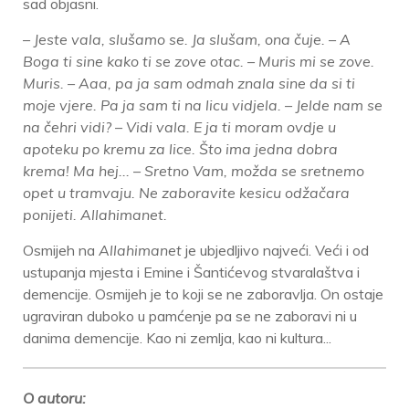
sad objasni.
– Jeste vala, slušamo se. Ja slušam, ona čuje. – A
Boga ti sine kako ti se zove otac. – Muris mi se zove.
Muris. – Aaa, pa ja sam odmah znala sine da si ti
moje vjere. Pa ja sam ti na licu vidjela. – Jelde nam se
na čehri vidi? – Vidi vala. E ja ti moram ovdje u
apoteku po kremu za lice. Što ima jedna dobra
krema! Ma hej... – Sretno Vam, možda se sretnemo
opet u tramvaju. Ne zaboravite kesicu odžačara
ponijeti. Allahimanet.
Osmijeh na
Allahimanet
je ubjedljivo najveći. Veći i od
ustupanja mjesta i Emine i Šantićevog stvaralaštva i
demencije. Osmijeh je to koji se ne zaboravlja. On ostaje
ugraviran duboko u pamćenje pa se ne zaboravi ni u
danima demencije. Kao ni zemlja, kao ni kultura...
O autoru: