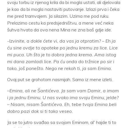
svoju torbu iz njenog krila da bi mogla ustati, ali djelovala
je kao da bi mogla nastaviti putovanje. Izlazi prva i čeka
me pred tramvajem. Ja silazim. Uzima me pod ruku.
Prelazimo cestu ka predsjedništvu, a mene već neka
šuhva hvata da ova nena Mina ne zna baš gdje ide.
-
Izvinite, a dokle ćete vi, da vas ja otpratim? – Eh ja
ću sine ovdje to apoteke po jednu kremu za lice. Lice
mi puca. Uh što je to dobra jedna krema. Ama istog
mi dana zamladi lice. Pa ću onda do tržnice po sir i
tako, još ponešto. Nego ne rekoh ti, ja sam Emina.
Ovaj put se grohotom nasmijah. Samo iz mene izleti.
–Emina, ali ne Šantićeva. Ja sam vam Damir, a imam
i ja jednu Eminu. U nas svako ima svoju Eminu, jelde?
– Nisam, nisam Šantićeva. Eh, tebe tvoja Emina beli
dobro pazi dok si ti tako veseo.
Ja se to jutro svađao sa svojom Eminom, al' hajde ti to