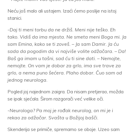
Neću još malo ali ustajem. Izaći ćemo poslije na istoj
stanici.
-
Daj ti meni torbu da ne držiš. Meni nije teško. Eh
tako. Vidiš da ima mjesta. Ne smeta meni Boga mi. Ja
sam Emina, kako se ti zoveš. – Ja sam Damir. Ja ću
sada da pogodim da vi najviše volite odžačara. – Da!
Baš ga imam u tašni, sad ću ti sine dati. – Nemojte,
nemojte. On vam je dobar za grlo, ima sve trave za
grlo, a nema puno šećera. Plaho dobar. Čuo sam od
jednog neurologa.
Pogled joj najednom zaigra. Da nisam pretjerao, možda
se ipak sjećala. Širom razgorači već velike oči.
-
Neurologa?
Pa moj je rođak neurolog, on mi je i
rekao za odžačar. Svašta u Božijoj bašči.
Skenderija se primiče, spremamo se oboje. Uzeo sam