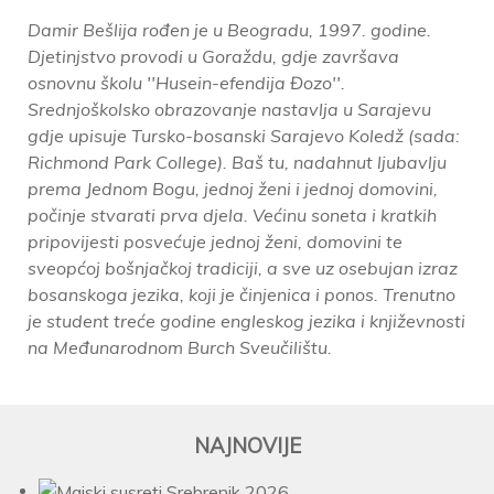
Damir Bešlija rođen je u Beogradu, 1997. godine.
Djetinjstvo provodi u Goraždu, gdje završava
osnovnu školu ''Husein-efendija Đozo''.
Srednjoškolsko obrazovanje nastavlja u Sarajevu
gdje upisuje Tursko-bosanski Sarajevo Koledž (sada:
Richmond Park College). Baš tu, nadahnut ljubavlju
prema Jednom Bogu, jednoj ženi i jednoj domovini,
počinje stvarati prva djela. Većinu soneta i kratkih
pripovijesti posvećuje jednoj ženi, domovini te
sveopćoj bošnjačkoj tradiciji, a sve uz osebujan izraz
bosanskoga jezika, koji je činjenica i ponos. Trenutno
je student treće godine engleskog jezika i književnosti
na Međunarodnom Burch Sveučilištu.
NAJNOVIJE