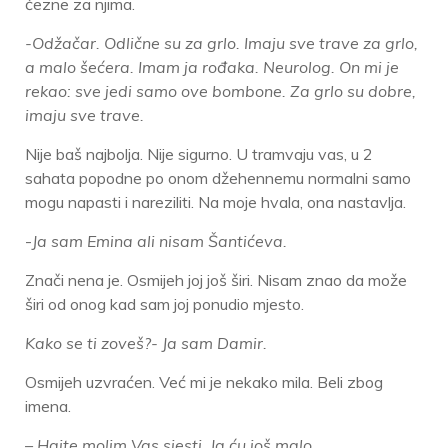
čezne za njima.
-Odžačar. Odlične su za grlo. Imaju sve trave za grlo,
a malo šećera. Imam ja rođaka. Neurolog. On mi je
rekao: sve jedi samo ove bombone. Za grlo su dobre,
imaju sve trave.
Nije baš najbolja. Nije sigurno. U tramvaju vas, u 2
sahata popodne po onom džehennemu normalni samo
mogu napasti i nareziliti. Na moje hvala, ona nastavlja.
-
Ja sam Emina ali nisam Šantićeva.
Znači nena je. Osmijeh joj još širi. Nisam znao da može
širi od onog kad sam joj ponudio mjesto.
Kako se ti zoveš?- Ja sam Damir.
Osmijeh uzvraćen. Već mi je nekako mila. Beli zbog
imena.
– Hajte molim Vas sjesti. Ja ću još malo.