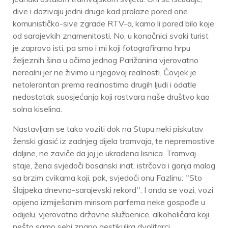
dive i dozivaju jedni druge kad prolaze pored one
komunističko-sive zgrade RTV-a, kamo li pored bilo koje
od sarajevkih znamenitosti. No, u konačnici svaki turist
je zapravo isti, pa smo i mi koji fotografiramo hrpu
željeznih šina u očima jednog Parižanina vjerovatno
nerealni jer ne živimo u njegovoj realnosti. Čovjek je
netolerantan prema realnostima drugih ljudi i odatle
nedostatak suosjećanja koji rastvara naše društvo kao
solna kiselina.
Nastavljam se tako voziti dok na Stupu neki piskutav
ženski glasić iz zadnjeg dijela tramvaja, te nepremostive
daljine, ne zaviče da joj je ukradena lisnica. Tramvaj
staje, žena svjedoči bosanski inat, istrčava i ganja malog
sa brzim cvikama koji, pak, svjedoči onu Fazlinu: ''Sto
šlajpeka dnevno-sarajevski rekord''. I onda se vozi, vozi
opijeno izmiješanim mirisom parfema neke gospođe u
odijelu, vjerovatno državne službenice, alkoholičara koji
nešto samo sebi znano gestikulira dvolitarci