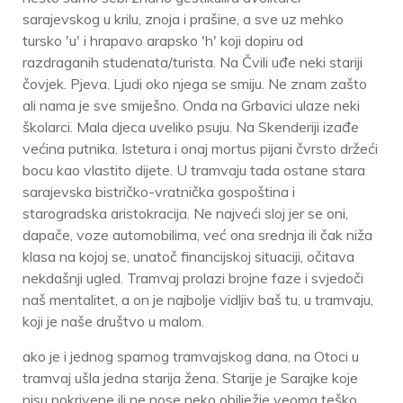
sarajevskog u krilu, znoja i prašine, a sve uz mehko
tursko 'u' i hrapavo arapsko 'h' koji dopiru od
razdraganih studenata/turista. Na Čvili uđe neki stariji
čovjek. Pjeva. Ljudi oko njega se smiju. Ne znam zašto
ali nama je sve smiješno. Onda na Grbavici ulaze neki
školarci. Mala djeca uveliko psuju. Na Skenderiji izađe
većina putnika. Istetura i onaj mortus pijani čvrsto držeći
bocu kao vlastito dijete. U tramvaju tada ostane stara
sarajevska bistričko-vratnička gospoština i
starogradska aristokracija. Ne najveći sloj jer se oni,
dapače, voze automobilima, već ona srednja ili čak niža
klasa na kojoj se, unatoč financijskoj situaciji, očitava
nekdašnji ugled. Tramvaj prolazi brojne faze i svjedoči
naš mentalitet, a on je najbolje vidljiv baš tu, u tramvaju,
koji je naše društvo u malom.
ako je i jednog sparnog tramvajskog dana, na Otoci u
tramvaj ušla jedna starija žena. Starije je Sarajke koje
nisu pokrivene ili ne nose neko obilježje veoma teško