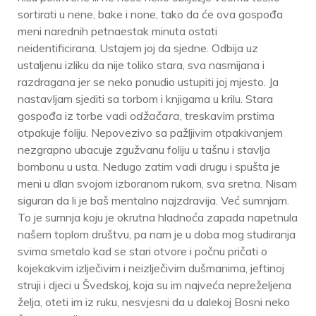
sortirati u nene, bake i none, tako da će ova gospođa
meni narednih petnaestak minuta ostati
neidentificirana. Ustajem joj da sjedne. Odbija uz
ustaljenu izliku da nije toliko stara, sva nasmijana i
razdragana jer se neko ponudio ustupiti joj mjesto. Ja
nastavljam sjediti sa torbom i knjigama u krilu. Stara
gospođa iz torbe vadi
odžačara
, treskavim prstima
otpakuje foliju. Nepovezivo sa pažljivim otpakivanjem
nezgrapno ubacuje zgužvanu foliju u tašnu i stavlja
bombonu u usta. Nedugo zatim vadi drugu i spušta je
meni u dlan svojom izboranom rukom, sva sretna. Nisam
siguran da li je baš mentalno najzdravija. Već sumnjam.
To je sumnja koju je okrutna hladnoća zapada napetnula
našem toplom društvu, pa nam je u doba mog studiranja
svima smetalo kad se stari otvore i počnu pričati o
kojekakvim izlječivim i neizlječivim dušmanima, jeftinoj
struji i djeci u Švedskoj, koja su im najveća nepreželjena
želja, oteti im iz ruku, nesvjesni da u dalekoj Bosni neko