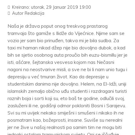
Kreirano: utorak, 29 Januar 2019 19:00
Autor
Redakcija
Naša je država poput onog treskvog prastarog
tramvaja što gamiže s Ilidže do Vijećnice. Njime sam se
vozio jer sam bio prinuđen, takva mi je bila sudba. Za
taxi mi haman nikad džep nije bio dovoljno dubok, a kad
bih se sjetio osobnog auta proučio bih euzu-bismillu jer je
isti, ašćare, šejtanska vesvesa kojom nas Nečasni
nagoni na neostvarive misli, a sve ne bi li nam unio tugu i
depresiju u već tmuran život. Kao da depresije u
studentskim danima nije dovoljno. Helem, na El-Idži, uniji
islamskih zemalja obično uđu studenti i razdragani turisti
raznih boja i sorti koji su, eto baš te godine, odlučili svoj,
zasluženi ili ne, godišnji odmor pokloniti Bosni i Sarajevu.
Svi su mi uvijek nekako smiješni i smušeni i nikako ih ne
posmatram kao, božeprosti, insane. Suviše su nerealni
jer ne žive u našoj realnosti pa samim tim ne mogu biti
jednaki ostalom tramvajskom svijetu. Oni se iščuđuje,