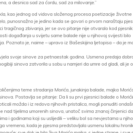
rena, a desnica sad za ćordu, sad za milovanje.”
ikla, kao jednog od vidova složenog procesa poetizacije životne
elo, punosnažno je jedino kada se govori o prvom naraštaju pjes
ci tragičnog zbivanja, jer se ovo pitanje nije otvaralo kod pjesni
nosti događanja u svijetu same balade nije u njihovoj svijesti bilo
a. Poznato je, naime – upravo iz Bašeskijina ljetopisa – da je m
dživjela svoje sinove za petnaestak godina. Usmena predaja dobr
pogibiji sinova zatvorila u sobu u namjeri da umre od gladi, ali je 
ičenjima teme stradanja Morića, junakinja balade, majka Morića
nova. Postavlja se pitanje: Da li su prvi pjesnici balade o Morić
ticali možda i iz redova njihovih pristalica, mogli ponuditi ondašn
e nad tijelima umorenih sinova, unatoč svima znanoj činjenici da
nima i godinama koji su uslijedili – veliku bol sa nevjestama u njih
ga vremena, kada je pjesma predstavljala usmenu lokalnu hroni
o moguće: sve dok je bila živa Morića majka, s jedne strane, i sve