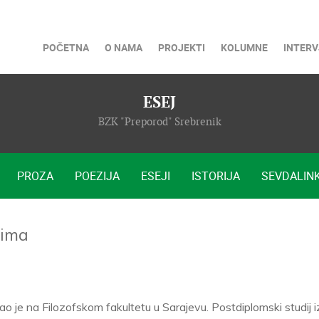
POČETNA
O NAMA
PROJEKTI
KOLUMNE
INTERV
ESEJ
BZK "Preporod" Srebrenik
PROZA
POEZIJA
ESEJI
ISTORIJA
SEVDALINK
ćima
ao je na Filozofskom fakultetu u Sarajevu. Postdiplomski studij i