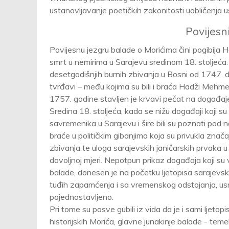
ustanovljavanje poetičkih zakonitosti uobličenja
Povijesn
Povijesnu jezgru balade o Morićima čini pogibija H
smrt u nemirima u Sarajevu sredinom 18. stoljeća. 
desetgodišnjih burnih zbivanja u Bosni od 1747.
tvrđavi – među kojima su bili i braća Hadži Mehme
1757. godine stavljen je krvavi pečat na događaje 
Sredina 18. stoljeća, kada se nižu događaji koji
savremenika u Sarajevu i šire bili su poznati pod n
braće u političkim gibanjima koja su privukla znač
zbivanja te uloga sarajevskih janičarskih prvaka u n
dovoljnoj mjeri. Nepotpun prikaz događaja koji su 
balade, donesen je na početku ljetopisa sarajevs
tuđih zapamćenja i sa vremenskog odstojanja, usm
pojednostavljeno.
Pri tome su posve gubili iz vida da je i sami ljeto
historijskih Morića, glavne junakinje balade - temel