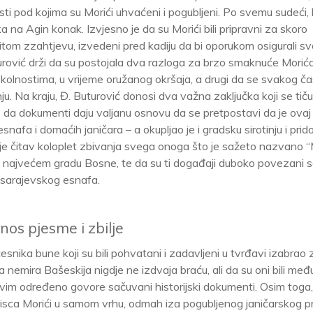
sti pod kojima su Morići uhvaćeni i pogubljeni. Po svemu sudeći, b
 na Agin konak. Izvjesno je da su Morići bili pripravni za skoro
stitom zzahtjevu, izvedeni pred kadiju da bi oporukom osigurali sv
urović drži da su postojala dva razloga za brzo smaknuće Morića
okolnostima, u vrijeme oružanog okršaja, a drugi da se svakog č
. Na kraju, Đ. Buturović donosi dva važna zaključka koji se tič
je da dokumenti daju valjanu osnovu da se pretpostavi da je ovaj
afa i domaćih janičara – a okupljao je i gradsku sirotinju i prido
 je čitav koloplet zbivanja svega onoga što je sažeto nazvano 
najvećem gradu Bosne, te da su ti događaji duboko povezani 
aj sarajevskog esnafa.
nos pjesme i zbilje
nika bune koji su bili pohvatani i zadavljeni u tvrđavi izabrao 
nemira Bašeskija nigdje ne izdvaja braću, ali da su oni bili međ
im određeno govore sačuvani historijski dokumenti. Osim toga,
opisca Morići u samom vrhu, odmah iza pogubljenog janičarskog 