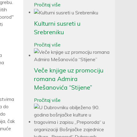
agrebu.
Pročitaj više
itih
eporod"
Kulturni susreti u
ti
Srebreniku
Pročitaj više
a
ma
Veče knjige uz promociju
romana Admira
Mešanovića “Stijene”
nstvima
Pročitaj više
ja do
 do
ija, čak
ignuće