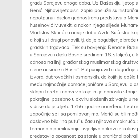
gradu Sarajevu onoga doba. Uz Bašeskiju, ljetopisac
Benić. Njihovi ljetopisni zapisi poslužili su histor
nepotpunu i dijelom jednostranu predstavu o Morićim
huseinović Muvekit, a nakon njega slijede Muhame
Vladislav Skarić i u novije doba Avdo Sućeska, koji
a koji su i drugi ponovili, tj. da je pogubljenje bra
gradskih trgovaca. Tek su bavljenja Đenane But
u Sarajevu i dijelu Bosne sredinom 18. stoljeća, u 
odnosa na liniji građanskog muslimanskog društva i
njene nosioce u Bosni”. Potpuniji uvid u događaje 
izvora, dubrovačkih i osmanskih, do kojih je došla
među najmoćnije domaće janičare u Sarajevu, a os
sklopu tereta i obaveza koje im je donosilo stan
pokrajine, posebno u okviru složenih zbivanja u n
vidi se da je u ljeto 1756. godine naređeno hvatanj
započinje se i sa pomilovanjima. Morići su bili me
doslovno bilo “na putu” u času njihova smaknuća. Sm
fermana o pomilovanju, uvjerljivo pokazuje kakav j
predstavlja opasnost za stanje u graničnoj pokra