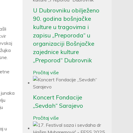
U Dubrovniku obilježeno
90. godina bošnjačke
kulture u tragovima i
šli
zapisu „Preporoda“ u
vir
organizaciji Bošnjačke
evskoj
ožujka
zajednice kulture
sne.
„Preporod“ Dubrovnik
retne
Pročitaj više
 junaka
Koncert Fondacije
lju
„Sevdah“ Sarajevo
ju
Pročitaj više
aj u