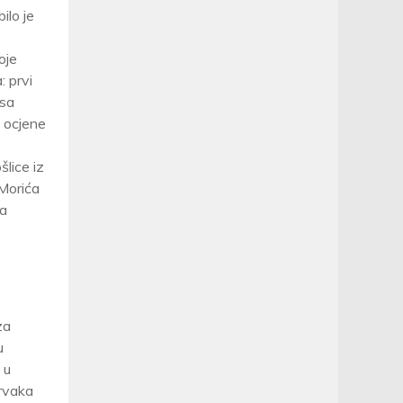
ilo je
oje
: prvi
asa
u ocjene
šlice iz
“Morića
sa
za
u
 u
prvaka