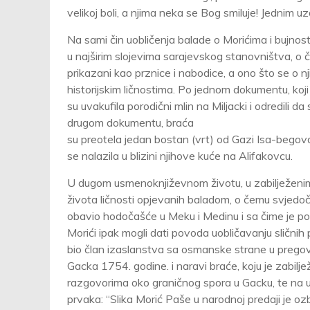
velikoj boli, a njima neka se Bog smiluje! Jednim 
Na sami čin uobličenja balade o Morićima i bujnost
u najširim slojevima sarajevskog stanovništva, o
prikazani kao prznice i nabodice, a ono što se o 
historijskim ličnostima. Po jednom dokumentu, koji 
su uvakufila porodični mlin na Miljacki i odredili d
drugom dokumentu, braća
su preotela jedan bostan (vrt) od Gazi Isa-begova
se nalazila u blizini njihove kuće na Alifakovcu.
U dugom usmenoknjiževnom životu, u zabilježenim 
života ličnosti opjevanih baladom, o čemu svjedoči 
obavio hodočašće u Meku i Medinu i sa čime je pon
Morići ipak mogli dati povoda uobličavanju sličnih
bio član izaslanstva sa osmanske strane u prego
Gacka 1754. godine. i naravi braće, koju je zabiljež
razgovorima oko graničnog spora u Gacku, te na uv
prvaka: “Slika Morić Paše u narodnoj predaji je ozbi