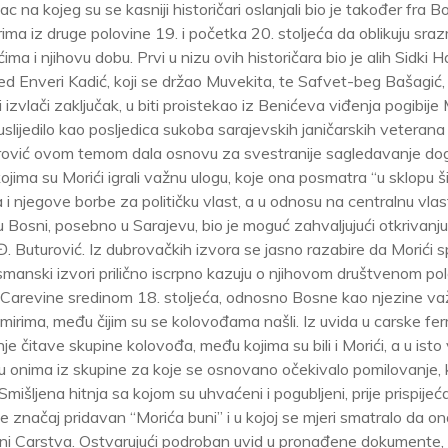
 na kojeg su se kasniji historičari oslanjali bio je također fra B
ičarima iz druge polovine 19. i početka 20. stoljeća da oblikuju sra
a i njihovu dobu. Prvi u nizu ovih historičara bio je alih Sidki H
d Enveri Kadić, koji se držao Muvekita, te Safvet-beg Bašagić,
 izvlači zaključak, u biti proistekao iz Benićeva viđenja pogibije 
će uslijedilo kao posljedica sukoba sarajevskih janičarskih veterana 
urović ovom temom dala osnovu za svestranije sagledavanje do
kojima su Morići igrali važnu ulogu, koje ona posmatra “u sklopu ši
 njegove borbe za političku vlast, a u odnosu na centralnu vlast,
u Bosni, posebno u Sarajevu, bio je moguć zahvaljujući otkrivanj
 Đ. Buturović. Iz dubrovačkih izvora se jasno razabire da Morići 
manski izvori prilično iscrpno kazuju o njihovom društvenom pol
je Carevine sredinom 18. stoljeća, odnosno Bosne kao njezine v
emirima, među čijim su se kolovođama našli. Iz uvida u carske f
e čitave skupine kolovođa, među kojima su bili i Morići, a u isto
đu onima iz skupine za koje se osnovano očekivalo pomilovanje, k
išljena hitnja sa kojom su uhvaćeni i pogubljeni, prije prispijeć
e značaj pridavan “Morića buni” i u kojoj se mjeri smatralo da o
jini Carstva. Ostvarujući podroban uvid u pronađene dokumente,