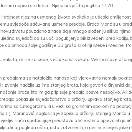
uzdahom napisa se datum. Njima bi vječita pogibija 1170.
 i trajnost njezina usmenog života svakako je uticala omiljenost
 čemu svjedoče sačuvane usmene predaje. Braća Morić su u pred
njihovu životu pouzdano znade daje mnogo složeniju slikuo njima
ujedno svjedoči da su uoči pogubljenja bili izvedeni pred kadiju, 
a se od prihoda šalje godišnje 50 groša sirotinji Meke i Medine. Po
 vakufa, ali ne za sebe, već u korist vakufa Vekilharčove džamij
predajama se nataložilo nanosa koji vjerovatno nemaju pokrića 
i zvanje hadžije uz ime starijeg brata, koja govori o činjenici da 
ašanje braće što im ga pripisuje predaja posve nespojivo. Ali d
 predaja pokazuje svjedočanstvo o držanju upravo starijeg brata, 
vorima sa Crnogorcima, a u vezi sa graničnim sporom na područj
io I. J. Marunović, saglasna je zapisu o držanju starijeg Morića u
jerljiv način upotpunjuje predstavu o ličnostima opjevanih janič
ljna lica, pogleda oštra, usta zatvorenih, a desnice uvijek jake i 