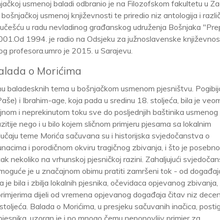
šnjačkoj usmenoj baladi odbranio je na Filozofskom fakultetu u Z
bošnjačkoj usmenoj književnosti te priredio niz antologija i različ
m učešću u radu nevladinog građanskog udruženja Bošnjaka "Pr
2001.Od 1994. je radio na Odsjeku za južnoslavenske književnos
og profesora.umro je 2015. u Sarajevu.
alada o Morićima
hu baladesknih tema u bošnjačkom usmenom pjesništvu. Pogibij
še) i Ibrahim-age, koja pada u sredinu 18. stoljeća, bila je veo
ujnom i neprekinutom toku sve do posljednjih baštinika usmenog
azitije nego i u bilo kojem sličnom primjeru pjesama sa lokalnim
lučaju teme Morića sačuvana su i historijska svjedočanstva o
acima i porodičnom okviru tragičnog zbivanja, i što je posebno
čak nekoliko na vrhunskoj pjesničkoj razini. Zahaljujući svjedoča
ima moguće je u značajnom obimu pratiti zamršeni tok - od događa
ja je bila i zbilja lokalnih pjesnika, očevidaca opjevanog zbivanja,
 primjerima dijeli od vremena opjevanog događaja čitav niz decen
 stoljeća. Balada o Morićima, u presjeku sačuvanih inačica, post
esnika, uzoran je i po mnogo čemu neponovljiv primjer za