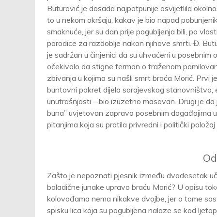
Buturović je dosada najpotpunije osvijetlila okolno
to u nekom okršaju, kakav je bio napad pobunjenika
smaknuće, jer su dan prije pogubljenja bili, po vla
porodice za razdoblje nakon njihove smrti. Đ. But
je sadržan u činjenici da su uhvaćeni u posebnim 
očekivalo da stigne ferman o traženom pomilovanju
zbivanja u kojima su našli smrt braća Morić. Prvi 
buntovni pokret dijela sarajevskog stanovništva, esn
unutrašnjosti – bio izuzetno masovan. Drugi je da
buna” uvjetovan zapravo posebnim događajima u 
pitanjima koja su pratila privredni i politički polož
Od
Zašto je nepoznati pjesnik između dvadesetak učes
baladične junake upravo braću Morić? U opisu toka 
kolovođama nema nikakve dvojbe, jer o tome sasv
spisku lica koja su pogubljena nalaze se kod ljet