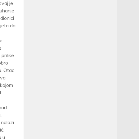
vaj je
ruhanje
dionici
vjeta da
je
e
prilike
obro
o. Otac
ova
 kojom
d
 nad
.
 nalazi
ć,
u u