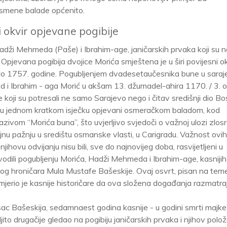
 usmene balade općenito.
i okvir opjevane pogibije
adži Mehmeda (Paše) i Ibrahim-age, janičarskih prvaka koji su na
Opjevana pogibija dvojice Morića smještena je u širi povijesni ok
 do 1757. godine. Pogubljenjem dvadesetaučesnika bune u saraj
d i Ibrahim - aga Morić u akšam 13. džumadel-ahira 1170. / 3. 
koji su potresali ne samo Sarajevo nego i čitav središnji dio Bo
 su u jednom kratkom isječku opjevani osmeračkom baladom, kod
azivom “Morića buna”, što uvjerljivo svjedoči o važnoj ulozi zlos
ajnu pažnju u središtu osmanske vlasti, u Carigradu. Važnost ovih
jihovu odvijanju nisu bili, sve do najnovijeg doba, rasvijetljeni u
vodili pogubljenju Morića, Hadži Mehmeda i Ibrahim-age, kasnijih
kog hroničara Mula Mustafe Bašeskije. Ovaj osvrt, pisan na teme
jerio je kasnije historičare da ova složena događanja razmatra
pisac Bašeskija, sedamnaest godina kasnije - u godini smrti majke
jito drugačije gledao na pogibiju janičarskih prvaka i njihov polož