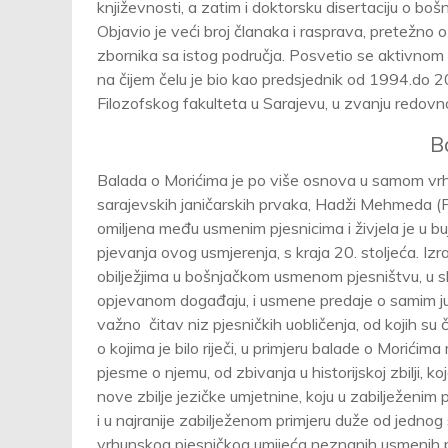
književnosti, a zatim i doktorsku disertaciju o bo
Objavio je veći broj članaka i rasprava, pretežno o 
zbornika sa istog područja. Posvetio se aktivno
na čijem čelu je bio kao predsjednik od 1994.do 
Filozofskog fakulteta u Sarajevu, u zvanju redovn
B
Balada o Morićima je po više osnova u samom vr
sarajevskih janičarskih prvaka, Hadži Mehmeda (Pa
omiljena među usmenim pjesnicima i živjela je u b
pjevanja ovog usmjerenja, s kraja 20. stoljeća. Izr
obilježjima u bošnjačkom usmenom pjesništvu, u s
opjevanom događaju, i usmene predaje o samim jun
važno čitav niz pjesničkih uobličenja, od kojih su 
o kojima je bilo riječi, u primjeru balade o Morić
pjesme o njemu, od zbivanja u historijskoj zbilji, ko
nove zbilje jezičke umjetnine, koju u zabilježenim
i u najranije zabilježenom primjeru duže od jednog
vrhunskog pjesničkog umijeća neznanih usmenih pj