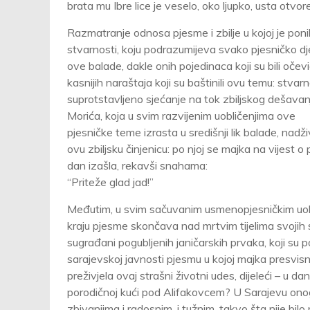
brata mu Ibre lice je veselo, oko ljupko, usta otvo
Razmatranje odnosa pjesme i zbilje u kojoj je pon
stvarnosti, koju podrazumijeva svako pjesničko dj
ove balade, dakle onih pojedinaca koji su bili očevi
kasnijih naraštaja koji su baštinili ovu temu: stvar
suprotstavljeno sjećanje na tok zbiljskog dešavanj
Morića, koja u svim razvijenim uobličenjima ove
pjesničke teme izrasta u središnji lik balade, na
ovu zbiljsku činjenicu: po njoj se majka na vijest o 
dan izašla, rekavši snahama:
“Priteže glad jad!”
Međutim, u svim sačuvanim usmenopjesničkim uobl
kraju pjesme skončava nad mrtvim tijelima svojih si
sugrađani pogubljenih janičarskih prvaka, koji su po
sarajevskoj javnosti pjesmu u kojoj majka presvisn
preživjela ovaj strašni životni udes, dijeleći – u da
porodičnoj kući pod Alifakovcem? U Sarajevu ono
zbivanjima i radosnim, i tužnim, takvo šta nije bil