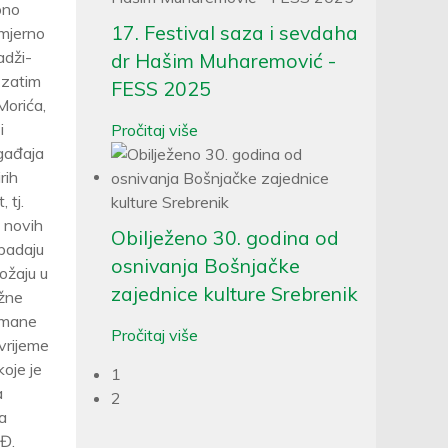
ono
17. Festival saza i sevdaha
zmjerno
adži-
dr Hašim Muharemović -
 zatim
FESS 2025
Morića,
i
Pročitaj više
gađaja
rih
 tj.
u novih
Obilježeno 30. godina od
spadaju
osnivanja Bošnjačke
ožaju u
zajednice kulture Srebrenik
ažne
ermane
Pročitaj više
 vrijeme
oje je
1
a
2
na
 Đ.