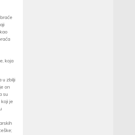
 braće
aji
 kao
braća
e, koja
u zbilji
je on
a su
koji je
u
arskih
teške;