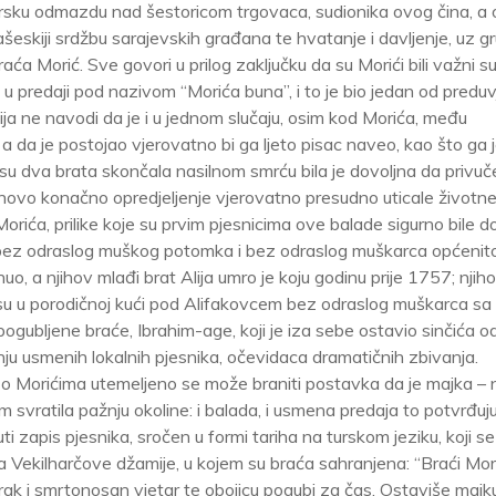
arsku odmazdu nad šestoricom trgovaca, sudionika ovog čina, a o
eskiji srdžbu sarajevskih građana te hvatanje i davljenje, uz g
aća Morić. Sve govori u prilog zaključku da su Morići bili važni su
u predaji pod nazivom “Morića buna”, i to je bio jedan od predu
ja ne navodi da je i u jednom slučaju, osim kod Morića, među
a da je postojao vjerovatno bi ga ljeto pisac naveo, kao što ga 
 su dva brata skončala nasilnom smrću bila je dovoljna da privuč
jihovo konačno opredjeljenje vjerovatno presudno uticale životne 
orića, prilike koje su prvim pjesnicima ove balade sigurno bile d
a bez odraslog muškog potomka i bez odraslog muškarca općenit
o, a njihov mlađi brat Alija umro je koju godinu prije 1757; njih
 su u porodičnoj kući pod Alifakovcem bez odraslog muškarca sa
gubljene braće, Ibrahim-age, koji je iza sebe ostavio sinčića o
nju usmenih lokalnih pjesnika, očevidaca dramatičnih zbivanja.
da o Morićima utemeljeno se može braniti postavka da je majka –
em svratila pažnju okoline: i balada, i usmena predaja to potvrđuju
 zapis pjesnika, sročen u formi tariha na turskom jeziku, koji se
 Vekilharčove džamije, u kojem su braća sahranjena: “Braći Mori
k i smrtonosan vjetar te obojicu pogubi za čas. Ostaviše majk