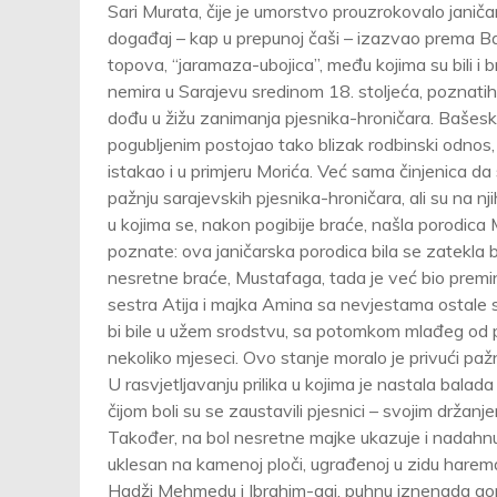
Sari Murata, čije je umorstvo prouzrokovalo janič
događaj – kap u prepunoj čaši – izazvao prema Baš
topova, “jaramaza-ubojica”, među kojima su bili i br
nemira u Sarajevu sredinom 18. stoljeća, poznatih 
dođu u žižu zanimanja pjesnika-hroničara. Bašeski
pogubljenim postojao tako blizak rodbinski odnos, 
istakao i u primjeru Morića. Već sama činjenica da
pažnju sarajevskih pjesnika-hroničara, ali su na n
u kojima se, nakon pogibije braće, našla porodica M
poznate: ova janičarska porodica bila se zatekl
nesretne braće, Mustafaga, tada je već bio preminu
sestra Atija i majka Amina sa nevjestama ostale
bi bile u užem srodstvu, sa potomkom mlađeg od po
nekoliko mjeseci. Ovo stanje moralo je privući paž
U rasvjetljavanju prilika u kojima je nastala bala
čijom boli su se zaustavili pjesnici – svojim držanj
Također, na bol nesretne majke ukazuje i nadahnuti
uklesan na kamenoj ploči, ugrađenoj u zidu harema
Hadži Mehmedu i Ibrahim-agi, puhnu iznenada gora