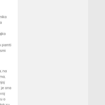
nika
ka
ajka
o pamti
osmi
, na
ima,
joj
 je ona
ovoj
ku o
 dok su