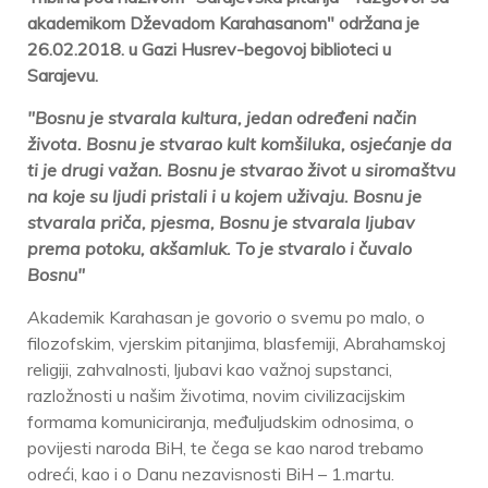
akademikom Dževadom Karahasanom" održana je
26.02.2018. u Gazi Husrev-begovoj biblioteci u
Sarajevu.
"Bosnu je stvarala kultura, jedan određeni način
života. Bosnu je stvarao kult komšiluka, osjećanje da
ti je drugi važan. Bosnu je stvarao život u siromaštvu
na koje su ljudi pristali i u kojem uživaju. Bosnu je
stvarala priča, pjesma, Bosnu je stvarala ljubav
prema potoku, akšamluk. To je stvaralo i čuvalo
Bosnu"
A
kademik Karahasan je govorio o svemu po malo, o
filozofskim, vjerskim pitanjima, blasfemiji, Abrahamskoj
religiji, zahvalnosti, ljubavi kao važnoj supstanci,
razložnosti u našim životima, novim civilizacijskim
formama komuniciranja, međuljudskim odnosima, o
povijesti naroda BiH, te čega se kao narod trebamo
odreći, kao i o Danu nezavisnosti BiH – 1.martu.