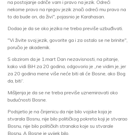
na postojanje odriče vam i pravo na jezik. Odreći
nekome pravo na njegov jezik znači odreći mu pravo na
to da bude on, da živi", pojasnio je Karahasan.
Dodao je da se oko jezika ne treba previše uzbuđivati.
"Vi živite svoj jezik, govorite ga i za ostalo se ne brinite",
poručio je akademik.
S obzirom da je 1.mart Dan nezavisnosti, na pitanje,
kako vidi BiH za 20 godina, odgovorio je „ne vidim je, jer
za 20 godina mene više neće biti ali će Bosne, ako Bog
da, biti“.
Mišljenja je da se ne treba previše uznemiravati oko
budućnosti Bosne.
Podsjetio je na činjenicu da nije bilo vojske koja je
stvarala Bosnu, nije bilo političkog pokreta koji je stvarao
Bosnu, nije bilo političkih stranaka koje su stvarale
Bosnu. A Bosne je uvijek bilo.