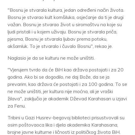
"Bosnu je stvarala kultura, jedan određeni način života.
Bosnu je stvarao kult komšiluka, osjećanje da ti je drugi
važan. Bosnu je stvarao život u siromaštvu na koje su
ljudi pristali i u kojem uživaju. Bosnu je stvarala priča,
pjesma, Bosnu je stvarala ljubav prema potoku,
akšamluk. To je stvaralo i čuvalo Bosnu", rekao je.
Naglasio je da se kulturu ne može uništiti.
"Vjerujem tvrdo da će BiH kao država postojati i za 20
godina. Ako bi se dogodilo, ne daj Bože, da se ja
prevarim, kao država će postojati i za 100 godina. To se
ne može uništiti, jer kultura nije moćna, ali je vraški
žilava", zaključio je akademik Dževad Karahasan u izjavi
za Fenu.
Tribini u Gazi Husrev-begovoj biblioteci prisustvovali su
osim poštovaoca lika i djela akademika Karahasana,
brojne javne kulturne i ličnosti iz političkog života BiH.