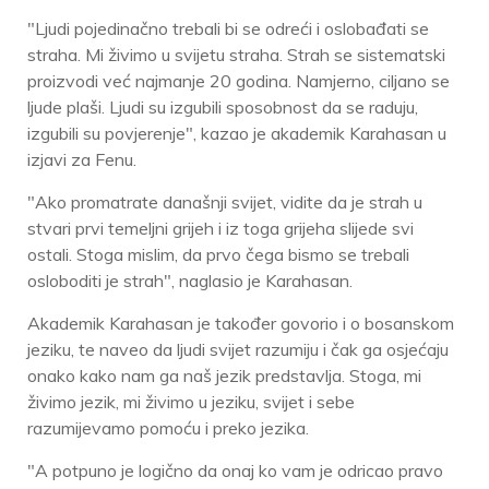
"Ljudi pojedinačno trebali bi se odreći i oslobađati se
straha. Mi živimo u svijetu straha. Strah se sistematski
proizvodi već najmanje 20 godina. Namjerno, ciljano se
ljude plaši. Ljudi su izgubili sposobnost da se raduju,
izgubili su povjerenje", kazao je akademik Karahasan u
izjavi za Fenu.
"Ako promatrate današnji svijet, vidite da je strah u
stvari prvi temeljni grijeh i iz toga grijeha slijede svi
ostali. Stoga mislim, da prvo čega bismo se trebali
osloboditi je strah", naglasio je Karahasan.
Akademik Karahasan je također govorio i o bosanskom
jeziku, te naveo da ljudi svijet razumiju i čak ga osjećaju
onako kako nam ga naš jezik predstavlja. Stoga, mi
živimo jezik, mi živimo u jeziku, svijet i sebe
razumijevamo pomoću i preko jezika.
"A potpuno je logično da onaj ko vam je odricao pravo