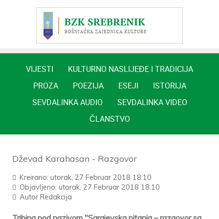
VIJESTI
KULTURNO NASLIJEĐE I TRADICIJA
PROZA
POEZIJA
ESEJI
ISTORIJA
SEVDALINKA AUDIO
SEVDALINKA VIDEO
ČLANSTVO
Dževad Karahasan - Razgovor
Kreirano: utorak, 27 Februar 2018 18:10
Objavljeno: utorak, 27 Februar 2018 18:10
Autor
Redakcija
Tribina pod nazivom "Sarajevska pitanja – razgovor sa