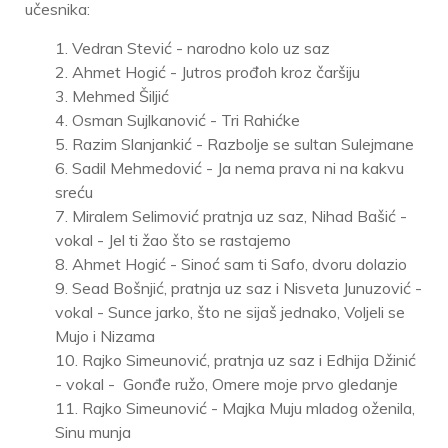
učesnika:
1. Vedran Stević - narodno kolo uz saz
2. Ahmet Hogić - Jutros prođoh kroz čaršiju
3. Mehmed Šiljić
4. Osman Sujlkanović - Tri Rahićke
5. Razim Slanjankić - Razbolje se sultan Sulejmane
6. Sadil Mehmedović - Ja nema prava ni na kakvu
sreću
7. Miralem Selimović pratnja uz saz, Nihad Bašić -
vokal - Jel ti žao što se rastajemo
8. Ahmet Hogić - Sinoć sam ti Safo, dvoru dolazio
9. Sead Bošnjić, pratnja uz saz i Nisveta Junuzović -
vokal - Sunce jarko, što ne sijaš jednako, Voljeli se
Mujo i Nizama
10. Rajko Simeunović, pratnja uz saz i Edhija Džinić
- vokal - Gonđe ružo, Omere moje prvo gledanje
11. Rajko Simeunović - Majka Muju mladog oženila,
Sinu munja