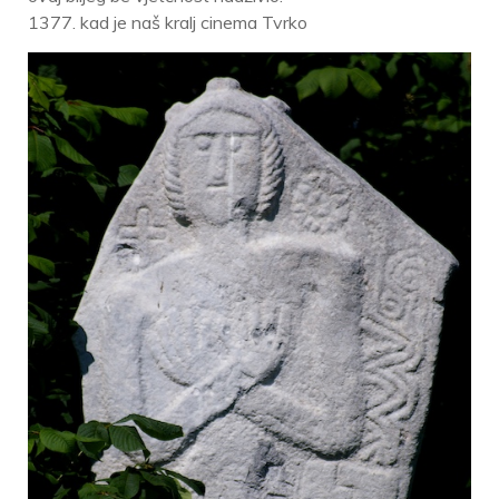
1377. kad je naš kralj cinema Tvrko