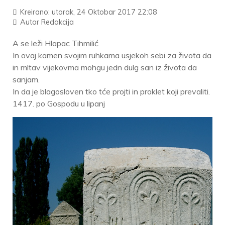
Kreirano: utorak, 24 Oktobar 2017 22:08
Autor
Redakcija
A se leži Hlapac Tihmilić
In ovaj kamen svojim ruhkama usjekoh sebi za života da
in mltav vijekovma mohgu jedn dulg san iz života da
sanjam.
In da je blagosloven tko tće projti in proklet koji prevaliti.
1417. po Gospodu u lipanj