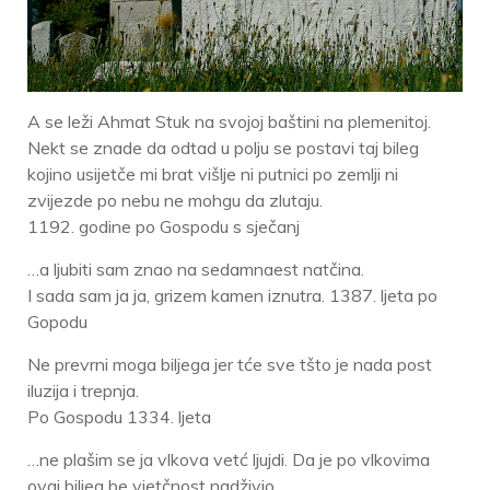
A se leži Ahmat Stuk na svojoj baštini na plemenitoj.
Nekt se znade da odtad u polju se postavi taj bileg
kojino usijetče mi brat višlje ni putnici po zemlji ni
zvijezde po nebu ne mohgu da zlutaju.
1192. godine po Gospodu s sječanj
…a ljubiti sam znao na sedamnaest natčina.
I sada sam ja ja, grizem kamen iznutra. 1387. ljeta po
Gopodu
Ne prevrni moga biljega jer tće sve tšto je nada post
iluzija i trepnja.
Po Gospodu 1334. ljeta
…ne plašim se ja vlkova vetć ljujdi. Da je po vlkovima
ovaj biljeg be vjetčnost nadživio.