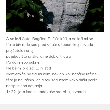
A se leži Asta, Bogčina Zlušića kšći, a ne leži mi se.
Kako bih rado sad pred vetče s tebom krojz livada
projšetala i onaj
poljubac što si isko, a ne dobio, ti dala.
Pa da i nebo pukne.
Ne be mi bilo žal, …. ni stid.
Namjerniče ne tiči mi kam, nek oni koji natčine utčine
tšto ja neutčinih, jer ja tek sad znam kako dušu perže
neispunjena davanja.
1422. ljeta kad se radovaše sretni, a ja zmreh