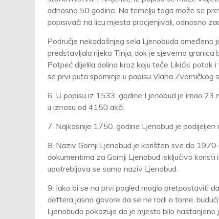
odnosno 50 godina. Na temelju toga može se pretpost
popisivači na licu mjesta procjenjivali, odnosno zao
Područje nekadašnjeg sela Ljenobuda omeđeno je 
predstavljala rijeka Tinja, dok je sjeverna granica 
Potpeć dijelila dolina kroz koju teče Likićki potok 
se prvi puta spominje u popisu Vlaha Zvorničkog 
6. U popisu iz 1533. godine Ljenobud je imao 23 m
u iznosu od 4150 akči.
7. Najkasnije 1750. godine Ljenobud je podijeljen n
8. Naziv Gornji Ljenobud je korišten sve do 1970
dokumentima za Gornji Ljenobud isključivo koristi 
upotrebljava se samo naziv Ljenobud.
9. Iako bi se na prvi pogled moglo pretpostaviti d
deftera jasno govore da se ne radi o tome, buduć
Ljenobuda pokazuje da je mjesto bilo nastanjeno jo