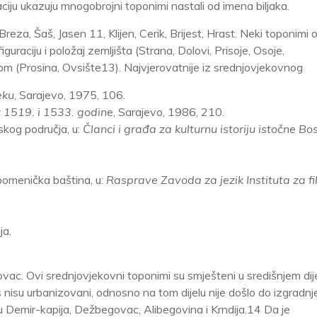
izaciju ukazuju mnogobrojni toponimi nastali od imena biljaka.
 Breza, Šaš, Jasen
11, Klijen, Cerik, Brijest, Hrast. Neki toponimi
guraciju i položaj zemljišta (Strana, Dolovi, Prisoje, Osoje,
rom (Prosina, Ovsište13). Najvjerovatnije iz srednjovjekovnog
eku
, Sarajevo, 1975, 106.
 1519. i 1533. godine
, Sarajevo, 1986, 210.
skog područja, u:
Članci i građa za kulturnu istoriju istočne B
pomenička baština, u:
Rasprave Zavoda za jezik Instituta za fil
ja.
ovac. Ovi srednjovjekovni toponimi su smješteni u središnjem dij
nisu urbanizovani, odnosno na tom dijelu nije došlo do izgradnj
 Demir-kapija, Dežbegovac, Alibegovina i Krndija.14 Da je