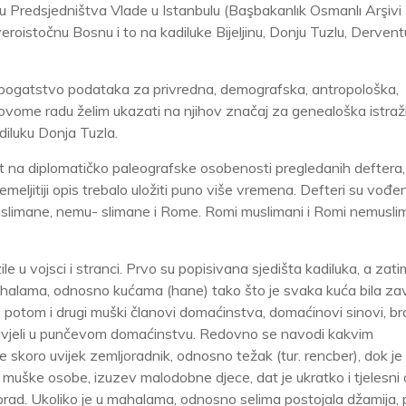
ivu Predsjedništva Vlade u Istanbulu (Başbakanlık Osmanlı Arşivi
eroistočnu Bosnu i to na kadiluke Bijeljinu, Donju Tuzlu, Dervent
o bogatstvo podataka za privredna, demografska, antropološka,
 ovome radu želim ukazati na njihov značaj za genealoška istraž
diluku Donja Tuzla.
rt na diplomatičko paleografske osobenosti pregledanih deftera, 
eljitiji opis trebalo uložiti puno više vremena. Defteri su vođen
slimane, nemu- slimane i Rome. Romi muslimani i Romi nemuslim
e u vojsci i stranci. Prvo su popisivana sjedišta kadiluka, a zati
ahalama, odnosno kućama (hane) tako što je svaka kuća bila z
 potom i drugi muški članovi domaćinstva, domaćinovi sinovi, br
u živjeli u punčevom domaćinstvu. Redovno se navodi kakvim
skoro uvijek zemljoradnik, odnosno težak (tur. rencber), dok je
uške osobe, izuzev malodobne djece, dat je ukratko i tjelesni 
olobrad. Ukoliko je u mahalama, odnosno selima postojala džamija, 