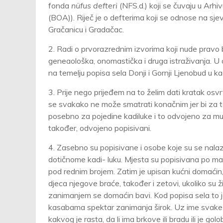
fonda
nüfus defteri
(NFS.d.) koji se čuvaju u Arh
(BOA)). Riječ je o defterima koji se odnose na sjev
Gračanicu i Gradačac.
2. Radi o prvorazrednim izvorima koji nude prav
geneaološka, onomastička i druga istraživanja. U
na temelju popisa sela Donji i Gornji Ljenobud u ka
3.
Prije nego prijeđem na to želim dati kratak osv
se svakako ne može smatrati konačnim jer bi za tem
posebno za pojedine kadiluke i to odvojeno za mu
također, odvojeno popisivani.
4. Zasebno su popisivane i osobe koje su se nalazil
dotičnome kadi- luku. Mjesta su popisivana po m
pod rednim brojem. Zatim je upisan kućni domaćin,
djeca njegove braće, također i zetovi, ukoliko s
zanimanjem se domaćin bavi. Kod popisa sela to je 
kasabama spektar zanimanja širok. Uz ime svake m
kakvog je rasta, da li ima brkove ili bradu ili je g