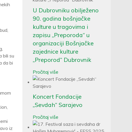
nekih
U Dubrovniku obilježeno
90. godina bošnjačke
kulture u tragovima i
obud,
zapisu „Preporoda“ u
organizaciji Bošnjačke
g,
zajednice kulture
bili su
„Preporod“ Dubrovnik
a da bi
Pročitaj više
 samom
Koncert Fondacije
„Sevdah“ Sarajevo
ion,
Pročitaj više
nemi
avo iz