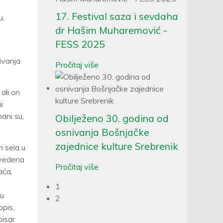
17. Festival saza i sevdaha
u,
dr Hašim Muharemović -
FESS 2025
ivanja
Pročitaj više
ali on
i
ani su,
Obilježeno 30. godina od
osnivanja Bošnjačke
zajednice kulture Srebrenik
m sela u
avedena
Pročitaj više
aća,
1
 u
2
opis,
pisar