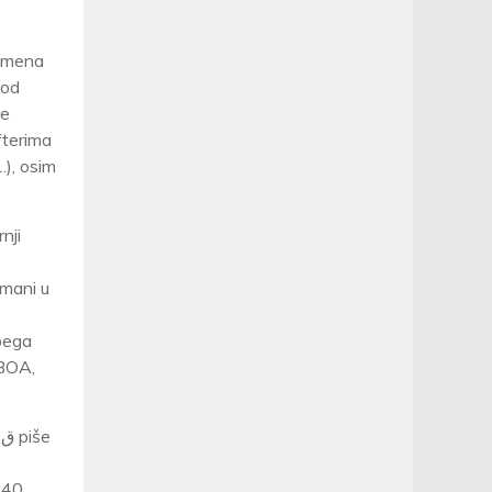
 imena
Kod
se
fterima
.), osim
nji
imani u
bega
 BOA,
i 40