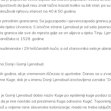
aviti da ljudi nisu znali tačno kazati koliko su bili stari, pa su
kruživali njihovu starost na 40 ili 50 godina.
prirodnim granicama. Sa jugozapada i sjeverozapada granicu j
bila rijeka Urvenica. S istočne strane Ljenobud je od sela Jasenica
i ta granica ide sve do mjesta gdje se on ulijeva u rijeku Tinju. Lj
sandžaka iz 1528. godine.
uslimanske i 29 hrišćanskih kuća, a od stanovnika sela je ubir
a Donji i Gornji Ljenobud.
-ih godina, ali je vremenom iščezao iz upotrebe. Danas se u zva
ime Kuge, dok je u imenu Donji Ljenobud izostavljena oznaka “Don
a je Gornji Ljenobud dobio naziv Kuge po epidemiji kuge podaci i
i da je ime nastalo od prezimena Kuga odnosno Kugić. Toponimi
š u vrijeme rane slavenske kolonizacije, mada ne treba isključit