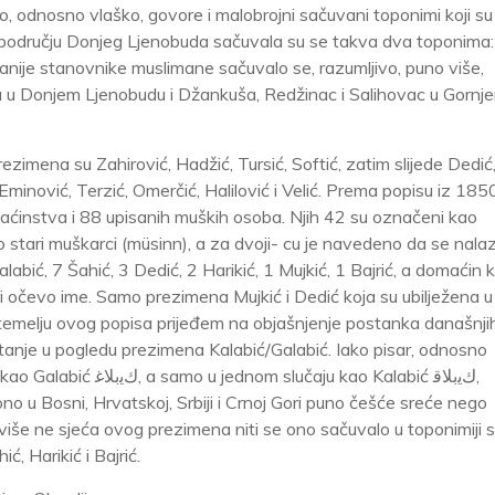
, odnosno vlaško, govore i malobrojni sačuvani toponimi koji su 
području Donjeg Ljenobuda sačuvala su se takva dva toponima:
ranije stanovnike muslimane sačuvalo se, razumljivo, puno više,
a u Donjem Ljenobudu i Džankuša, Redžinac i Salihovac u Gornj
mena su Zahirović, Hadžić, Tursić, Softić, zatim slijede Dedić,
ć, Eminović, Terzić, Omerčić, Halilović i Velić. Prema popisu iz 185
ćinstva i 88 upisanih muških osoba. Njih 42 su označeni kao
o stari muškarci (müsinn), a za dvoji- cu je navedeno da se nala
bić, 7 Šahić, 3 Dedić, 2 Harikić, 1 Mujkić, 1 Bajrić, a domaćin k
 očevo ime. Samo prezimena Mujkić i Dedić koja su ubilježena u
 temelju ovog popisa prijeđem na objašnjenje postanka današnji
pitanje u pogledu prezimena Kalabić/Galabić. Iako pisar, odnosno
aju kao Kalabić ﻙﻳﺑﻼﻗ,
ono u Bosni, Hrvatskoj, Srbiji i Crnoj Gori puno češće sreće nego
še ne sjeća ovog prezimena niti se ono sačuvalo u toponimiji s
, Harikić i Bajrić.