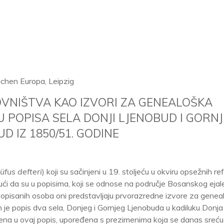
lichen Europa, Leipzig
OVNIŠTVA KAO IZVORI ZA GENEALOŠKA
 POPISA SELA DONJI LJENOBUD I GORNJ
D IZ 1850/51. GODINE
üfus defteri
) koji su sačinjeni u 19.
stoljeću u okviru opsežnih re
i da su u popisima, koji se odnose na područje Bosanskog ejale
opisanih osoba oni predstavljaju prvorazredne izvore za genea
n je popis dva sela, Donjeg i Gornjeg Ljenobuda u kadiluku Donja
žena u ovaj popis, upoređena s prezimenima koja se danas sreću