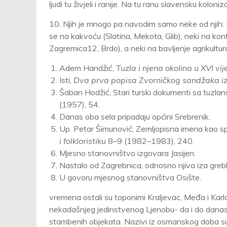
ljudi tu živjeli i ranije. Na tu ranu slavensku kolon
10. Njih je mnogo pa navodim samo neke od njih:
se na kakvoću (Slatina, Mekota, Glib), neki na konfi
Zagremica12, Brdo), a neki na bavljenje agrikultu
Adem Handžić,
Tuzla i njena okolina u XVI vij
Isti,
Dva prva popisa Zvorničkog sandžaka iz
Šaban Hodžić, Stari turski dokumenti sa tuzlan
(1957), 54.
Danas oba sela pripadaju općini Srebrenik.
Up. Petar Šimunović, Zemljopisna imena kao s
i folkloristiku
8–9 (1982–1983), 240.
Mjesno stanovništvo izgovara Jasijen.
Nastalo od Zagrebnica, odnosno njiva iza grebl
U govoru mjesnog stanovništva Osište.
vremena ostali su toponimi Kraljevac, Međa i Karl
nekadašnjeg jedinstvenog Ljenobu- da i do danas 
stambenih objekata. Nazivi iz osmanskog doba su