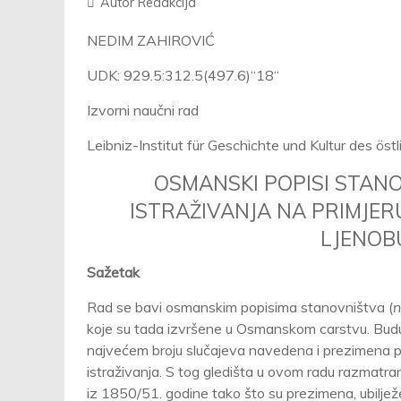
Autor
Redakcija
NEDIM ZAHIROVIĆ
UDK: 929.5:312.5(497.6)“18“
Izvorni naučni rad
Leibniz-Institut für Geschichte und Kultur des öst
OSMANSKI POPISI STAN
ISTRAŽIVANJA NA PRIMJERU
LJENOBU
Sažetak
Rad se bavi osmanskim popisima stanovništva (
n
koje su tada izvršene u Osmanskom carstvu. Buduć
najvećem broju slučajeva navedena i prezimena p
istraživanja. S tog gledišta u ovom radu razmatra
iz 1850/51. godine tako što su prezimena, ubilje