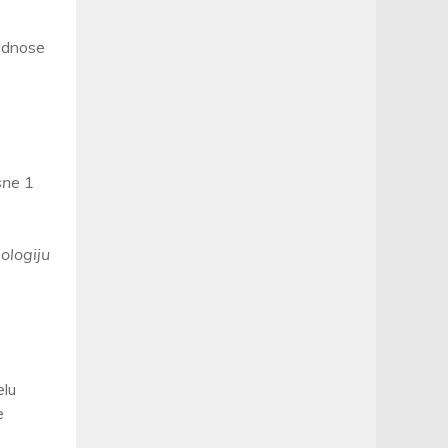
 odnose
osne
1
ologiju
elu
e