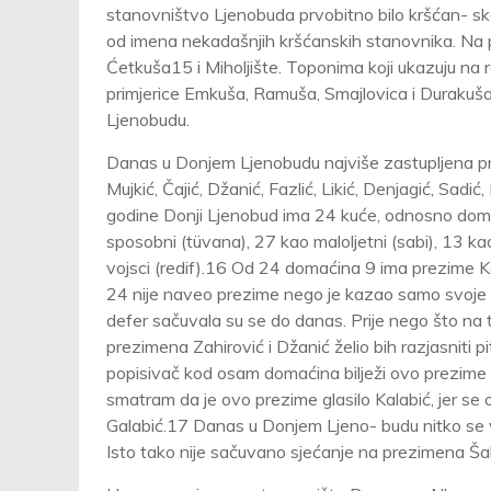
stanovništvo Ljenobuda prvobitno bilo kršćan- sko
od imena nekadašnjih kršćanskih stanovnika. Na 
Ćetkuša15 i Miholjište. Toponima koji ukazuju na 
primjerice Emkuša, Ramuša, Smajlovica i Durakuš
Ljenobudu.
Danas u Donjem Ljenobudu najviše zastupljena prezi
Mujkić, Čajić, Džanić, Fazlić, Likić, Denjagić, Sadi
godine Donji Ljenobud ima 24 kuće, odnosno doma
sposobni (tüvana), 27 kao maloljetni (sabi), 13 ka
vojsci (redif).16 Od 24 domaćina 9 ima prezime Kala
24 nije naveo prezime nego je kazao samo svoje i
defer sačuvala su se do danas. Prije nego što na
prezimena Zahirović i Džanić želio bih razjasniti 
popisivač kod osam domaćina bilježi ovo prezime kao Galabić ﻙﻳﺑﻼﻏ, a samo u jednom sluč
smatram da je ovo prezime glasilo Kalabić, jer se 
Galabić.17 Danas u Donjem Ljeno- budu nitko se vi
Isto tako nije sačuvano sjećanje na prezimena Šahić