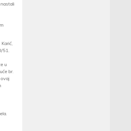
nastali
em
 Karić,
0/51.
ze u
uće br.
 ovaj
h
ela.