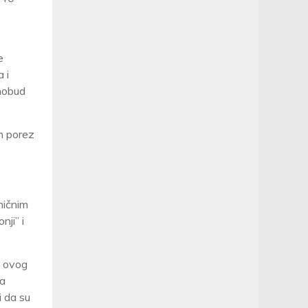
e
 i
enobud
an porez
ničnim
ji” i
z ovog
ja
i da su