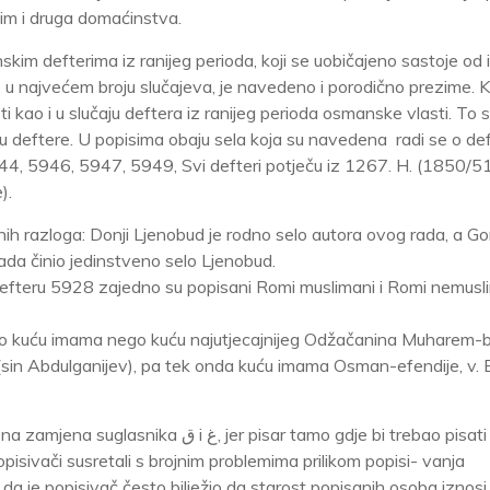
tim i druga domaćinstva.
nskim defterima iz ranijeg perioda, koji se uobičajeno sastoje od
 u najvećem broju slučajeva, je navedeno i porodično prezime. 
i kao i u slučaju deftera iz ranijeg perioda osmanske vlasti. To 
h u deftere. U popisima obaju sela koja su navedena
radi se o de
44, 5946, 5947, 5949,
Svi defteri potječu iz 1267. H. (1850/51
).
ih razloga: Donji Ljenobud je rodno selo autora ovog rada, a Gor
da činio jedinstveno selo Ljenobud.
 defteru 5928 zajedno su popisani Romi muslimani i Romi nemusl
prvo kuću imama nego kuću najutjecajnijeg Odžačanina Muharem-
in Abdulganijev), pa tek onda kuću imama Osman-efendije, v.
pisar tamo gdje bi trebao pisati ﻕ piše
i da je popisivač često bilježio da starost popisanih osoba iznos