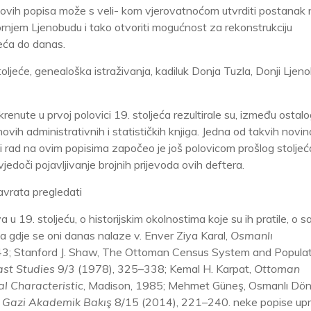
ovih popisa može s veli- kom vjerovatnoćom utvrditi postanak 
njem Ljenobudu i tako otvoriti mogućnost za rekonstrukciju
jeća do danas.
toljeće, genealoška istraživanja, kadiluk Donja Tuzla, Donji Ljen
enute u prvoj polovici
19. stoljeća rezultirale su, između ostalo
ih administrativnih i statističkih knjiga. Jedna od takvih novina 
ački rad na ovim popisima započeo je još polovicom prošlog stoljeć
edoči pojavljivanje brojnih prijevoda ovih deftera.
avrata pregledati
u 19. stoljeću, o historijskim okolnostima koje su ih pratile, o
a gdje se oni danas nalaze v. Enver Ziya Karal,
Osmanlı
43; Stanford J. Shaw, The Ottoman Census System and Populat
East Studies
9/3 (1978), 325–338; Kemal H. Karpat,
Ottoman
l Characteristic
, Madison, 1985; Mehmet Güneş, Osmanlı Dö
:
Gazi Akademik Bakış
8/15 (2014), 221–240.
neke popise upr