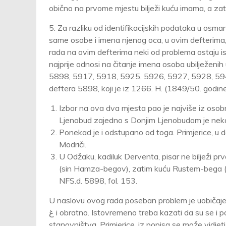
obično na prvome mjestu bilježi kuću imama, a za
5. Za razliku od identifikacijskih podataka u osma
same osobe i imena njenog oca, u ovim defterima,
rada na ovim defterima neki od problema ostaju ist
najprije odnosi na čitanje imena osoba ubilježeni
5898, 5917, 5918, 5925, 5926, 5927, 5928, 59
deftera 5898, koji je iz 1266. H. (1849/50. godine
Izbor na ova dva mjesta pao je najviše iz osobn
Ljenobud zajedno s Donjim Ljenobudom je neka
Ponekad je i odstupano od toga. Primjerice, u
Modriči.
U Odžaku, kadiluk Derventa, pisar ne bilježi 
(sin Hamza-begov), zatim kuću Rustem-bega (s
NFS.d. 5898, fol. 153.
U naslovu ovog rada poseban problem je uobičajena zamjena suglasnika ﻕ i ﻍ, jer 
ﻍ i obratno. Istovremeno treba kazati da su se i popisivači susretali s brojnim problemima prilikom popisi- vanja
stanovništva. Primjerice, iz popisa se može vidjet