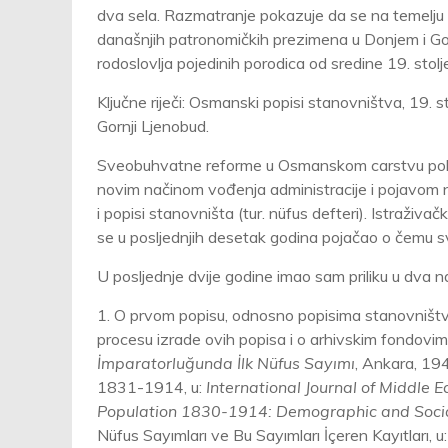
dva sela. Razmatranje pokazuje da se na temelju 
današnjih patronomičkih prezimena u Donjem i Gor
rodoslovlja pojedinih porodica od sredine 19. stol
Ključne riječi: Osmanski popisi stanovništva, 19. s
Gornji Ljenobud.
Sveobuhvatne reforme u Osmanskom carstvu pokr
novim načinom vođenja administracije i pojavom nov
i popisi stanovništa (tur. nüfus defteri). Istraživ
se u posljednjih desetak godina pojačao o čemu svj
U posljednje dvije godine imao sam priliku u dva n
1. O prvom popisu, odnosno popisima stanovništva 
procesu izrade ovih popisa i o arhivskim fondovim
İmparatorluğunda İlk Nüfus Sayımı
, Ankara, 19
1831-1914, u:
International Journal of Middle 
Population 1830-1914: Demographic and Socia
Nüfus Sayımları ve Bu Sayımları İçeren Kayıtları, u