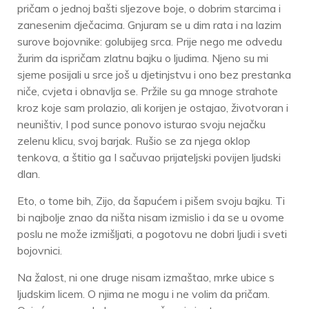
pričam o jednoj bašti sljezove boje, o dobrim starcima i
zanesenim dječacima. Gnjuram se u dim rata i na lazim
surove bojovnike: golubijeg srca. Prije nego me odvedu
žurim da ispričam zlatnu bajku o ljudima. Njeno su mi
sjeme posijali u srce još u djetinjstvu i ono bez prestanka
niče, cvjeta i obnavlja se. Pržile su ga mnoge strahote
kroz koje sam prolazio, ali korijen je ostajao, životvoran i
neuništiv, I pod sunce ponovo isturao svoju nejačku
zelenu klicu, svoj barjak. Rušio se za njega oklop
tenkova, a štitio ga I sačuvao prijateljski povijen ljudski
dlan.
Eto, o tome bih, Zijo, da šapućem i pišem svoju bajku. Ti
bi najbolje znao da ništa nisam izmislio i da se u ovome
poslu ne može izmišljati, a pogotovu ne dobri ljudi i sveti
bojovnici.
Na žalost, ni one druge nisam izmaštao, mrke ubice s
ljudskim licem. O njima ne mogu i ne volim da pričam.