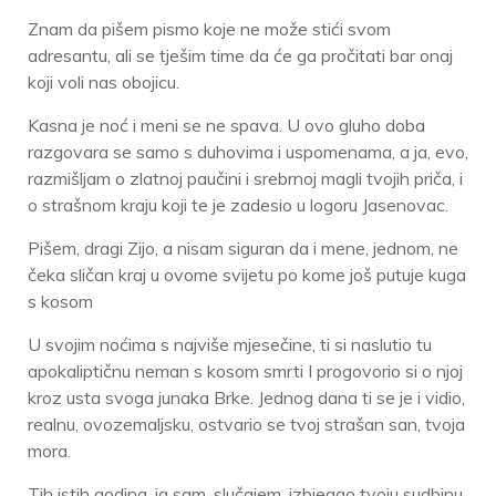
Znam da pišem pismo koje ne može stići svom
adresantu, ali se tješim time da će ga pročitati bar onaj
koji voli nas obojicu.
Kasna je noć i meni se ne spava. U ovo gluho doba
razgovara se samo s duhovima i uspomenama, a ja, evo,
razmišljam o zlatnoj paučini i srebrnoj magli tvojih priča, i
o strašnom kraju koji te je zadesio u logoru Jasenovac.
Pišem, dragi Zijo, a nisam siguran da i mene, jednom, ne
čeka sličan kraj u ovome svijetu po kome još putuje kuga
s kosom
U svojim noćima s najviše mjesečine, ti si naslutio tu
apokaliptičnu neman s kosom smrti I progovorio si o njoj
kroz usta svoga junaka Brke. Jednog dana ti se je i vidio,
realnu, ovozemaljsku, ostvario se tvoj strašan san, tvoja
mora.
Tih istih godina, ja sam, slučajem, izbjegao tvoju sudbinu,