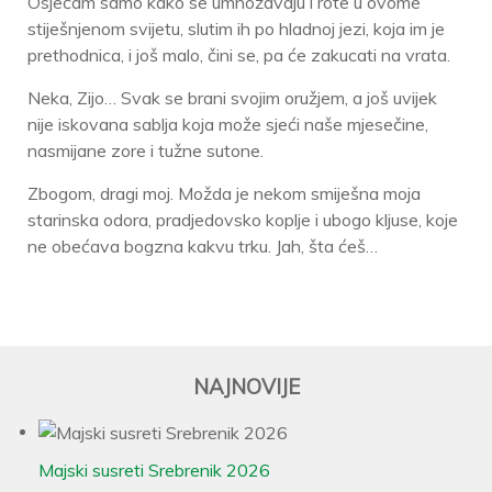
Osjećam samo kako se umnožavaju i rote u ovome
stiješnjenom svijetu, slutim ih po hladnoj jezi, koja im je
prethodnica, i još malo, čini se, pa će zakucati na vrata.
Neka, Zijo… Svak se brani svojim oružjem, a još uvijek
nije iskovana sablja koja može sjeći naše mjesečine,
nasmijane zore i tužne sutone.
Zbogom, dragi moj. Možda je nekom smiješna moja
starinska odora, pradjedovsko koplje i ubogo kljuse, koje
ne obećava bogzna kakvu trku. Jah, šta ćeš…
NAJNOVIJE
Majski susreti Srebrenik 2026