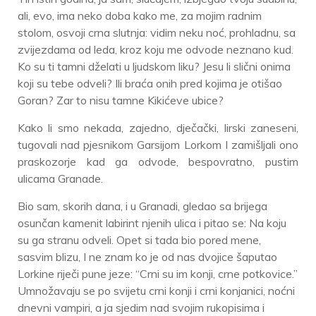
ali, evo, ima neko doba kako me, za mojim radnim
stolom, osvoji crna slutnja: vidim neku noć, prohladnu, sa
zvijezdama od leda, kroz koju me odvode neznano kud.
Ko su ti tamni dželati u ljudskom liku? Jesu li slični onima
koji su tebe odveli? Ili braća onih pred kojima je otišao
Goran? Zar to nisu tamne Kikićeve ubice?
Kako li smo nekada, zajedno, dječački, lirski zaneseni,
tugovali nad pjesnikom Garsijom Lorkom I zamišljali ono
praskozorje kad ga odvode, bespovratno, pustim
ulicama Granade.
Bio sam, skorih dana, i u Granadi, gledao sa brijega
osunčan kamenit labirint njenih ulica i pitao se: Na koju
su ga stranu odveli. Opet si tada bio pored mene,
sasvim blizu, I ne znam ko je od nas dvojice šaputao
Lorkine riječi pune jeze: “Crni su im konji, crne potkovice.”
Umnožavaju se po svijetu crni konji i crni konjanici, noćni
dnevni vampiri, a ja sjedim nad svojim rukopisima i