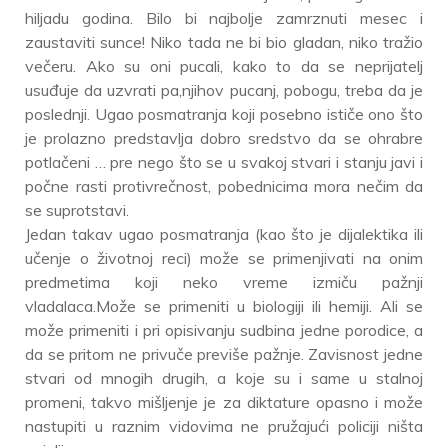
hiljadu godina. Bilo bi najbolje zamrznuti mesec i
zaustaviti sunce! Niko tada ne bi bio gladan, niko tražio
večeru. Ako su oni pucali, kako to da se neprijatelj
usuđuje da uzvrati pa,njihov pucanj, pobogu, treba da je
poslednji. Ugao posmatranja koji posebno ističe ono što
je prolazno predstavlja dobro sredstvo da se ohrabre
potlačeni … pre nego što se u svakoj stvari i stanju javi i
počne rasti protivrečnost, pobednicima mora nečim da
se suprotstavi.
Jedan takav ugao posmatranja (kao što je dijalektika ili
učenje o životnoj reci) može se primenjivati ​​na onim
predmetima koji neko vreme izmiču pažnji
vladalaca.Može se primeniti u biologiji ili hemiji. Ali se
može primeniti i pri opisivanju sudbina jedne porodice, a
da se pritom ne privuče previše pažnje. Zavisnost jedne
stvari od mnogih drugih, a koje su i same u stalnoj
promeni, takvo mišljenje je za diktature opasno i može
nastupiti u raznim vidovima ne pružajući policiji ništa