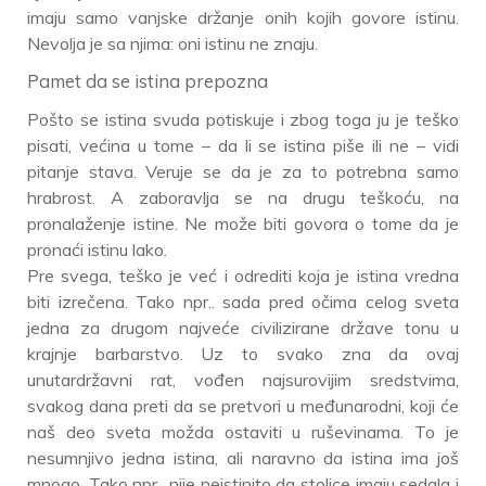
imaju samo vanjske držanje onih kojih govore istinu.
Nevolja je sa njima: oni istinu ne znaju.
Pamet da se istina prepozna
Pošto se istina svuda potiskuje i zbog toga ju je teško
pisati, većina u tome – da li se istina piše ili ne – vidi
pitanje stava. Veruje se da je za to potrebna samo
hrabrost. A zaboravlja se na drugu teškoću, na
pronalaženje istine. Ne može biti govora o tome da je
pronaći istinu lako.
Pre svega, teško je već i odrediti koja je istina vredna
biti izrečena. Tako npr.. sada pred očima celog sveta
jedna za drugom najveće civilizirane države tonu u
krajnje barbarstvo. Uz to svako zna da ovaj
unutardržavni rat, vođen najsurovijim sredstvima,
svakog dana preti da se pretvori u međunarodni, koji će
naš deo sveta možda ostaviti u ruševinama. To je
nesumnjivo jedna istina, ali naravno da istina ima još
mnogo. Tako npr.. nije neistinito da stolice imaju sedala i