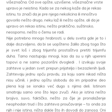
višeznačna. Od ove opšte, uzvišene, višeznačne vrste
upravo je neistina. Kada se za nekog kaže da je rekao
istinu, to znači da je pre njega nekolicina ili mnoštvo
govorilo nešto drugo, neku laž ili nešto opšte, ali da je
upravo on rekao istinu, nešto praktično, suštinsko,
neosporno, nešto o čemu se radi.
Nije potrebno mnogo hrabrosti, u delu sveta gde je to i
dalje dozvoljeno, da bi se uopšteno žalilo zbog toga što
je svet loš i zbog trijumfa prostaštva pretiti trijumfu
duha. Tamo nastupaju mnogi, kao da su u njih upereni
topovi a ne samo pozorišni dvogledi . I izvikuju svoje
zahteve u jedan svet prepun prijatelja i bezazlenih ljudi.
Zahtevaju jednu opću pravdu, za koju sami nikad ništa
nisu učinili, i jednu opštu slobodu da im pripadne deo
plena koji se ionako već dugo s njima deli. Istinom
smatraju samo ono što lepo zvuči. Ako je istina nešto
brojivo, suvo, faktičko, nešto za čije je pronalaženje
neophodan trud i što zahteva proučavanje – to onda za
njih i nije istina, ništa dakle što ih dovodi do zanosa. Oni