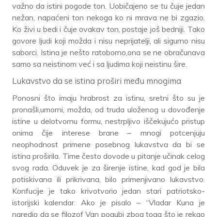
važno da istini pogode ton. Uobičajeno se tu čuje jedan
nežan, napaćeni ton nekoga ko ni mrava ne bi zgazio.
Ko živi u bedi i čuje ovakav ton, postaje još bedniji. Tako
govore ljudi koji možda i nisu neprijatelji, ali sigurno nisu
saborci. Istina je nešto ratoborno,ona se ne obračunava
samo sa neistinom već i sa ljudima koji neistinu šire.
Lukavstvo da se istina proširi među mnogima
Ponosni što imaju hrabrost za istinu, sretni što su je
pronašli,umorni, možda, od truda uloženog u dovođenje
istine u delotvornu formu, nestrpljivo iščekujućo pristup
onima čije interese brane – mnogi potcenjuju
neophodnost primene posebnog lukavstva da bi se
istina proširila. Time često dovode u pitanje učinak celog
svog rada. Oduvek je za širenje istine, kad god je bila
potiskivana ili prikrivana, bilo primenjivano lukavstvo.
Konfucije je tako krivotvorio jedan stari patriotsko-
istorijski kalendar. Ako je pisalo – “Vladar Kuna je
naredio da se filozof Van pogubi zbog toga što je rekao