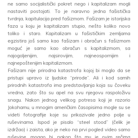
ne samo socijalistički pokret nego i kapitalizam mogli
nastaviti postojati. To je naravno jedna fašistička
tvrdnja, kapitulacija pred fašizmom. Fašizam je istorijska
faza u koju je kapitalizam stupio, nešto koliko novo
toliko i staro. Kapitalizam u fašističkim zemljama
egzistira još samo kao fašizam i obračun s fašizmom
moguć je samo kao obračun s kapitalizmom, sa
najogoljenijim, najsirovijim, najneospornijim i
najnepoštenijim kapitalizmom.
Fašizam nije prirodna katastrofa kojoj bi moglo da se
pristupi upravo iz ljudske “prirode”. Ali i kod samih
prirodnih katastrofa ima predstavljanja koja su čoveku
vredna, zato što su apel na svu njegovu raspoloživu
snagu. Nakon jednog velikog potresa koji je razorio
Jokohamu, u mnogim američkim časopisima mogle su se
videti fotografije koje su prikazivale jedno polje u
ruševinama. Ispod je pisalo “steel stood” (čelik je
izdržao) i zaista, ako je neko na prvi pogled video samo
ruševine, mogao bi, nakon što mu je ovim rečima