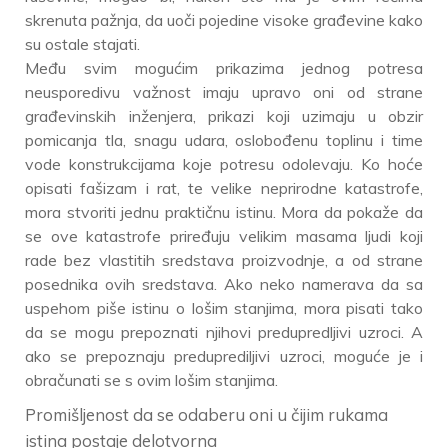
skrenuta pažnja, da uoči pojedine visoke građevine kako
su ostale stajati.
Među svim mogućim prikazima jednog potresa
neusporedivu važnost imaju upravo oni od strane
građevinskih inženjera, prikazi koji uzimaju u obzir
pomicanja tla, snagu udara, oslobođenu toplinu i time
vode konstrukcijama koje potresu odolevaju. Ko hoće
opisati fašizam i rat, te velike neprirodne katastrofe,
mora stvoriti jednu praktičnu istinu. Mora da pokaže da
se ove katastrofe priređuju velikim masama ljudi koji
rade bez vlastitih sredstava proizvodnje, a od strane
posednika ovih sredstava. Ako neko namerava da sa
uspehom piše istinu o lošim stanjima, mora pisati tako
da se mogu prepoznati njihovi predupredljivi uzroci. A
ako se prepoznaju preduprediljivi uzroci, moguće je i
obračunati se s ovim lošim stanjima.
Promišljenost da se odaberu oni u čijim rukama
istina postaje delotvorna