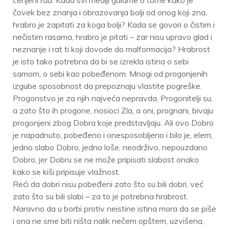
cenjeni rad. Kada svi mediji galame o tome kako je
čovek bez znanja i obrazovanja bolji od onog koji zna,
hrabro je zapitati za koga bolji? Kada se govori o čistim i
nečistim rasama, hrabro je pitati – zar nisu upravo glad i
neznanje i rat ti koji dovode do malformacija? Hrabrost
je isto tako potrebna da bi se izrekla istina o sebi
samom, o sebi kao pobeđenom. Mnogi od progonjenih
izgube sposobnost da prepoznaju vlastite pogreške.
Progonstvo je za njih najveća nepravda. Progonitelji su,
a zato što ih progone, nosioci Zla, a oni, prognani, bivaju
progonjeni zbog Dobra koje predstavljaju. Ali ovo Dobro
je napadnuto, pobeđeno i onesposobljeno i bilo je, elem,
jedno slabo Dobro, jedno loše, neodrživo, nepouzdano
Dobro, jer Dobru se ne može pripisati slabost onako
kako se kiši pripisuje vlažnost.
Reći da dobri nisu pobeđeni zato što su bili dobri, već
zato što su bili slabi – za to je potrebna hrabrost.
Naravno da u borbi protiv neistine istina mora da se piše
i ona ne sme biti ništa nalik nečem opštem, uzvišena,