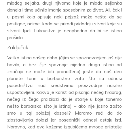
mladog seljaka, drugi njivama koje je mlada seljanka
donela i time učinila imanje sposobnim za život. Ali, čak i
u pesmi koja opisuje neki pejzaž može nešto da se
postigne; naime, kada se prirodi pridodaju stvari koje su
stvorili ljudi. Lukavstvo je neophodno da bi se istina
proširila.
Zaključak
Velika istina našeg doba (čijim se spoznavanjem još nije
bavilo, a bez čije spoznaje nijedna druga istina od
značaja ne može biti pronađena) jeste da naš deo
planete tone u barbarstvo zato što su odnosi
posedništva nad sredstvima proizvodnje nasilno
uspostavljeni. Kakva je korist od pisanja nečeg hrabrog,
nečeg iz čega proizilazi da je stanje u koje tonemo
nešto barbarsko (što je istina) – ako nije jasno zašto
smo u taj položaj dospeli? Moramo reći da do
zlostavljanja dolazi jer posednički odnosi ostaju isti.
Naravno, kad ovo kažemo izgubićemo mnoge prijatelje