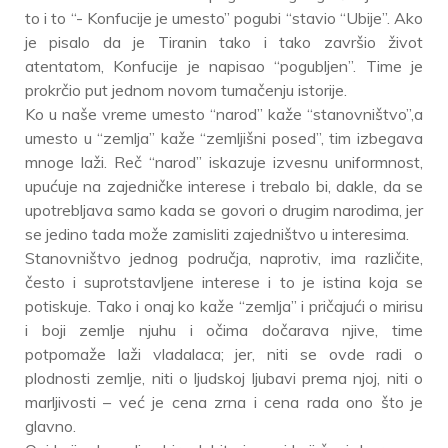
to i to “- Konfucije je umesto” pogubi “stavio “Ubije”. Ako
je pisalo da je Tiranin tako i tako završio život
atentatom, Konfucije je napisao “pogubljen”. Time je
prokrčio put jednom novom tumačenju istorije.
Ko u naše vreme umesto “narod” kaže “stanovništvo”,a
umesto u “zemlja” kaže “zemljišni posed”, tim izbegava
mnoge laži. Reč “narod” iskazuje izvesnu uniformnost,
upućuje na zajedničke interese i trebalo bi, dakle, da se
upotrebljava samo kada se govori o drugim narodima, jer
se jedino tada može zamisliti zajedništvo u interesima.
Stanovništvo jednog područja, naprotiv, ima različite,
često i suprotstavljene interese i to je istina koja se
potiskuje. Tako i onaj ko kaže “zemlja” i pričajući o mirisu
i boji zemlje njuhu i očima dočarava njive, time
potpomaže laži vladalaca; jer, niti se ovde radi o
plodnosti zemlje, niti o ljudskoj ljubavi prema njoj, niti o
marljivosti – već je cena zrna i cena rada ono što je
glavno.