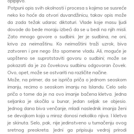
opipljivo.
Potpuni opis svih okolnosti i procesa s kojima se susreće
neko ko hoće da otvori duvandžinicu, takav opis može
da zada težak udarac diktaturi. Vlade koje masu ljudi
dovode do bede moraju izbeći da se u bedi na njih misli.
Zato mnogo govore o sudbini. Jer je sudbina, ne oni,
kriva za neimaštinu. Ko neimaštini traži uzrok, biva
zatvoren i pre nego što spomene vladu. Ali, moguće je
uopšteno se suprotstaviti govoru o sudbini; može se
pokazati da je za čovekovu sudbinu odgovoran čovek.
Ovo, opet, može se ostvariti na različite načine.
Može, na primer, da se ispriča priča o jednom seoskom
imanju, recimo o seoskom imanju na Islandu. Celo selo
priča o tome da je na ovo imanje bačena kletva. Jedna
seljanka je skočila u bunar, jedan seljak se objesio.
Jednog dana biva venčanje, mladi naslednik imanja ženi
se devojkom koja u miraz donosi nekoliko njiva. I kletva
je skinuta. Selo, pak, nije jedinstveno u tumačenju ovog
sretnog preokreta. Jedni ga pripisuju vedroj prirodi