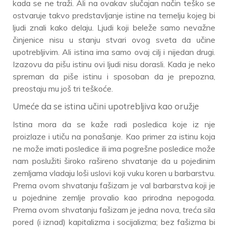
kada se ne traži. Ali na ovakav slučajan način teško se
ostvaruje takvo predstavljanje istine na temelju kojeg bi
ljudi znali kako delaju. Ljudi koji beleže samo nevažne
činjenice nisu u stanju stvari ovog sveta da učine
upotrebljivim. Ali istina ima samo ovaj cilj i nijedan drugi.
Izazovu da pišu istinu ovi ljudi nisu dorasli. Kada je neko
spreman da piše istinu i sposoban da je prepozna,
preostaju mu još tri teškoće.
Umeće da se istina učini upotrebljiva kao oružje
Istina mora da se kaže radi posledica koje iz nje
proizlaze i utiču na ponašanje. Kao primer za istinu koja
ne može imati posledice ili ima pogrešne posledice može
nam poslužiti široko rašireno shvatanje da u pojedinim
zemljama vladaju loši uslovi koji vuku koren u barbarstvu.
Prema ovom shvatanju fašizam je val barbarstva koji je
u pojednine zemlje provalio kao prirodna nepogoda.
Prema ovom shvatanju fašizam je jedna nova, treća sila
pored (i iznad) kapitalizma i socijalizma; bez fašizma bi