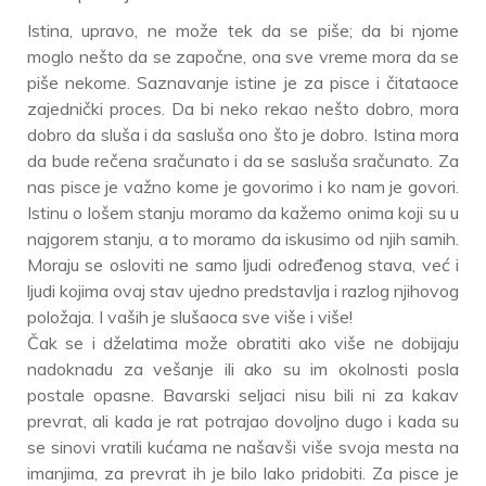
Istina, upravo, ne može tek da se piše; da bi njome
moglo nešto da se započne, ona sve vreme mora da se
piše nekome. Saznavanje istine je za pisce i čitataoce
zajednički proces. Da bi neko rekao nešto dobro, mora
dobro da sluša i da sasluša ono što je dobro. Istina mora
da bude rečena sračunato i da se sasluša sračunato. Za
nas pisce je važno kome je govorimo i ko nam je govori.
Istinu o lošem stanju moramo da kažemo onima koji su u
najgorem stanju, a to moramo da iskusimo od njih samih.
Moraju se osloviti ne samo ljudi određenog stava, već i
ljudi kojima ovaj stav ujedno predstavlja i razlog njihovog
položaja. I vaših je slušaoca sve više i više!
Čak se i dželatima može obratiti ako više ne dobijaju
nadoknadu za vešanje ili ako su im okolnosti posla
postale opasne. Bavarski seljaci nisu bili ni za kakav
prevrat, ali kada je rat potrajao dovoljno dugo i kada su
se sinovi vratili kućama ne našavši više svoja mesta na
imanjima, za prevrat ih je bilo lako pridobiti. Za pisce je