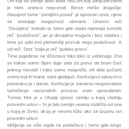
Oni koji od zemlje ubiru dobit nisu oni koji žanju,berzama
je miris oranica nepoznat. Berze miriše drugačije.
Nasuprot tome “zemljišni posed” je ispravan izraz, njime
se smanjuje mogućnost obmane. Umesto reči
“Disciplina” trebalo bi, tamo gde vlada represija, koristiti
reč “poslušnost”, jer je disciplina moguća i bez vladara i
time po sebi ima plemenitiji prizvuk nego poslušnost. A
od reči “čast” bolja je reč “ljudsko pravo”.
Time pojedinac ne iščezava tako lako iz vidokruga. Zna
se kakav samo šljam daje sebi za pravo da brani čast
jednog naroda! I kako samo, rasipnički, siti dele počasti
onima koji ih hrane, sami gladujući. Konfucijevo lukavstvo
primenjivo je i danas. Konfucije je zamenio neopravdana
tumačenja nacionalnih procesa onim opravdanim.
Tomas Mor je u Utopiji opisao zemlju u kojoj vladaju
pravedni uslovi – to je bila zemlja veoma različita od one
u kojoj je živeo, ali joj je veoma ličila, ako se izuzmu ovi
pravedni uslovi.
Mišljenje se više nigde ne podučava i, tamo gde istupi,