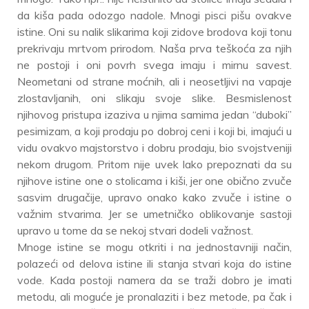
da kiša pada odozgo nadole. Mnogi pisci pišu ovakve
istine. Oni su nalik slikarima koji zidove brodova koji tonu
prekrivaju mrtvom prirodom. Naša prva teškoća za njih
ne postoji i oni povrh svega imaju i mirnu savest.
Neometani od strane moćnih, ali i neosetljivi na vapaje
zlostavljanih, oni slikaju svoje slike. Besmislenost
njihovog pristupa izaziva u njima samima jedan “duboki”
pesimizam, a koji prodaju po dobroj ceni i koji bi, imajući u
vidu ovakvo majstorstvo i dobru prodaju, bio svojstveniji
nekom drugom. Pritom nije uvek lako prepoznati da su
njihove istine one o stolicama i kiši, jer one obično zvuče
sasvim drugačije, upravo onako kako zvuče i istine o
važnim stvarima. Jer se umetničko oblikovanje sastoji
upravo u tome da se nekoj stvari dodeli važnost.
Mnoge istine se mogu otkriti i na jednostavniji način,
polazeći od delova istine ili stanja stvari koja do istine
vode. Kada postoji namera da se traži dobro je imati
metodu, ali moguće je pronalaziti i bez metode, pa čak i