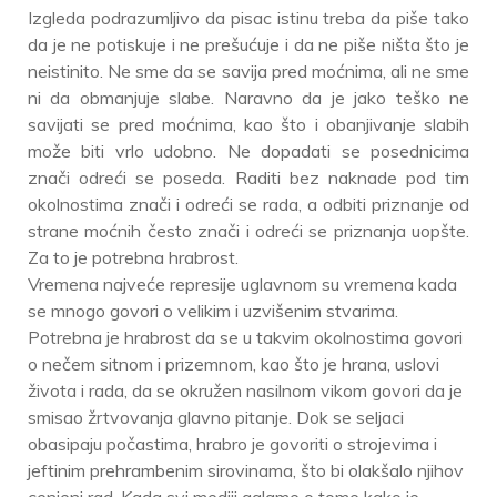
Izgleda podrazumljivo da pisac istinu treba da piše tako
da je ne potiskuje i ne prešućuje i da ne piše ništa što je
neistinito. Ne sme da se savija pred moćnima, ali ne sme
ni da obmanjuje slabe. Naravno da je jako teško ne
savijati se pred moćnima, kao što i obanjivanje slabih
može biti vrlo udobno. Ne dopadati se posednicima
znači odreći se poseda. Raditi bez naknade pod tim
okolnostima znači i odreći se rada, a odbiti priznanje od
strane moćnih često znači i odreći se priznanja uopšte.
Za to je potrebna hrabrost.
Vremena najveće represije uglavnom su vremena kada
se mnogo govori o velikim i uzvišenim stvarima.
Potrebna je hrabrost da se u takvim okolnostima govori
o nečem sitnom i prizemnom, kao što je hrana, uslovi
života i rada, da se okružen nasilnom vikom govori da je
smisao žrtvovanja glavno pitanje. Dok se seljaci
obasipaju počastima, hrabro je govoriti o strojevima i
jeftinim prehrambenim sirovinama, što bi olakšalo njihov