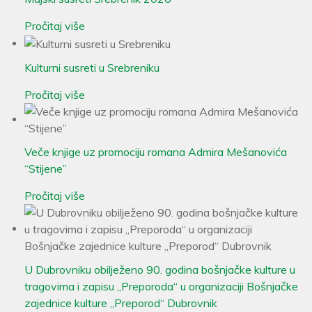
Pročitaj više
Kulturni susreti u Srebreniku
Pročitaj više
Veče knjige uz promociju romana Admira Mešanovića
“Stijene”
Pročitaj više
U Dubrovniku obilježeno 90. godina bošnjačke kulture u
tragovima i zapisu „Preporoda“ u organizaciji Bošnjačke
zajednice kulture „Preporod“ Dubrovnik