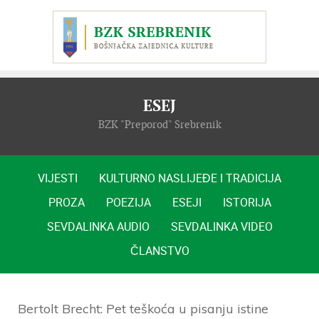
ESEJ
BZK "Preporod" Srebrenik
VIJESTI
KULTURNO NASLIJEĐE I TRADICIJA
PROZA
POEZIJA
ESEJI
ISTORIJA
SEVDALINKA AUDIO
SEVDALINKA VIDEO
ČLANSTVO
Bertolt Brecht: Pet teškoća u pisanju istine