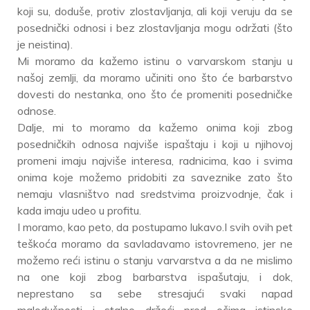
koji su, doduše, protiv zlostavljanja, ali koji veruju da se
posednički odnosi i bez zlostavljanja mogu održati (što
je neistina).
Mi moramo da kažemo istinu o varvarskom stanju u
našoj zemlji, da moramo učiniti ono što će barbarstvo
dovesti do nestanka, ono što će promeniti posedničke
odnose.
Dalje, mi to moramo da kažemo onima koji zbog
posedničkih odnosa najviše ispaštaju i koji u njihovoj
promeni imaju najviše interesa, radnicima, kao i svima
onima koje možemo pridobiti za saveznike zato što
nemaju vlasništvo nad sredstvima proizvodnje, čak i
kada imaju udeo u profitu.
I moramo, kao peto, da postupamo lukavo.I svih ovih pet
teškoća moramo da savladavamo istovremeno, jer ne
možemo reći istinu o stanju varvarstva a da ne mislimo
na one koji zbog barbarstva ispašutaju, i dok,
neprestano sa sebe stresajući svaki napad