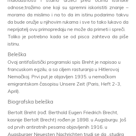
malodušnosti i stalno držeći pred očima istinske
odnose,tražimo one koji su spremni iskoristiti znanje –
moramo da mislimo i na to da im istinu podarimo takvu
da bude oružje u njihovim rukama i sve to tako lukavo da
neprijatelj ovu primopredaju ne može da primeti i spreči.
Toliko je potrebno kada se od pisca zahteva da piše
istinu.
Beleška
Ovaj antifašistički programski spis Breht je napisao u
francuskom egzilu, a sa ciljem rasturanja u Hitlerovoj
Nemačkoj. Prvi put je objavljen 1935. u nemačkom
emigrantskom časopisu Unsere Zeit (Paris, Heft 2-3,
April).
Biografska beleška
Bertolt Breht (rođ. Berthold Eugen Friedrich Brecht,
kasnije Bertolt Brecht) rođen je 1898. u Augsburgu. Još
od prvih antiratnih pesama objavljenih 1916. u
Augsburger Neuesten Nachrichten trudi se da „studira