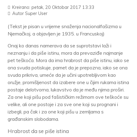
Kreirano: petak, 20 Oktobar 2017 13:33
Autor
Super User
(Tekst je pisan u vrijeme snaženja nacionalfašizma u
Njemačkoj, a objavljen je 1935. u Francuskoj)
Onaj ko danas namerava da se suprotstavi laži i
neznanju i da piše istinu, mora da prevaziđe najmanje
pet teškoća. Mora da ima hrabrost da piše istinu, iako se
ona svuda potiskuje, pamet da je prepozna, iako se ona
svuda prikriva, umeće da je učini upotrebljivom kao
oružje, promišljenost da izabere one u čijim rukama istina
postaje delotvorna, lukavstvo da je među njima proširi.
Za one koji pišu pod fašističkim režimom ove teškoće su
velike, ali one postoje i za sve one koji su prognani i
izbegli, pa čak i za one koji pišu u zemljama s
građanskim slobodama.
Hrabrost da se piše istina