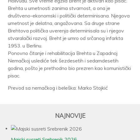
Holivudu. Sve vreme egzila Breht je aktivan kao pisac.
Brehta u umetnosti zanima stvarnost, a ona je
društveno-ekonomski i politički determinisana. Njegova
umetnost je delatna, angažovana. Sa druge strane
Brehtova politička uverenja determinisala su i njegov
stvaralački razvoj. Breht je umro od srčanog infarkta
1953. u Berlinu.
Ponovno čitanje i rehabilitacija Brehta u Zapadnoj
Nemačkoj uslediće tek šezdesetih i sedamdesetih
godina, pošto je prethodno bio prezren kao komunistički
pisac.
Prevod sa nemačkog i beleška: Marko Stojkić
NAJNOVIJE
Majski susreti Srebrenik 2026