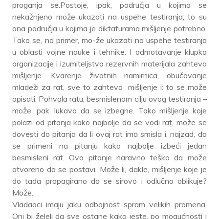
proganja se.Postoje, ipak, područja u kojima se
nekažnjeno može ukazati na uspehe testiranja; to su
ona područja u kojima je diktaturama mišljenje potrebno.
Tako se, na primer, mo-že ukazati na uspehe testiranja
u oblasti vojne nauke i tehnike. I odmotavanje klupka
organizacije i izumiteljstva rezervnih materijala zahteva
mišljenje. Kvarenje životnih namirnica, obučavanje
mladeži za rat, sve to zahteva mišljenje i: to se može
opisati. Pohvala ratu, besmislenom cilju ovog testiranja –
može, pak, lukavo da se izbegne. Tako mišljenje koje
polazi od pitanja kako najbolje da se vodi rat, može se
dovesti do pitanja da li ovaj rat ima smisla i, najzad, da
se primeni na pitanju kako najbolje izbeći jedan
besmisleni rat. Ovo pitanje naravno teško da može
otvoreno da se postavi. Može li, dakle, mišljenje koje je
do tada propagirano da se sirovo i odlučno oblikuje?
Može.
Vladaoci imaju jaku odbojnost spram velikih promena.
Oni bi želeli da sve ostane kako jeste, po mogućnosti i