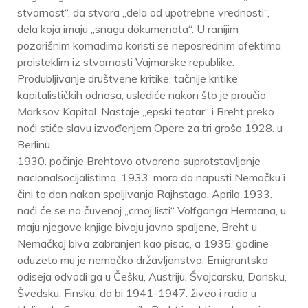
stvarnost“, da stvara „dela od upotrebne vrednosti“,
dela koja imaju „snagu dokumenata“. U ranijim
pozorišnim komadima koristi se neposrednim afektima
proisteklim iz stvarnosti Vajmarske republike.
Produbljivanje društvene kritike, tačnije kritike
kapitalističkih odnosa, uslediće nakon što je proučio
Marksov Kapital. Nastaje „epski teatar“ i Breht preko
noći stiče slavu izvođenjem Opere za tri groša 1928. u
Berlinu.
1930. počinje Brehtovo otvoreno suprotstavljanje
nacionalsocijalistima. 1933. mora da napusti Nemačku i
čini to dan nakon spaljivanja Rajhstaga. Aprila 1933.
naći će se na čuvenoj „crnoj listi“ Volfganga Hermana, u
maju njegove knjige bivaju javno spaljene, Breht u
Nemačkoj biva zabranjen kao pisac, a 1935. godine
oduzeto mu je nemačko državljanstvo. Emigrantska
odiseja odvodi ga u Češku, Austriju, Švajcarsku, Dansku,
Švedsku, Finsku, da bi 1941-1947. živeo i radio u