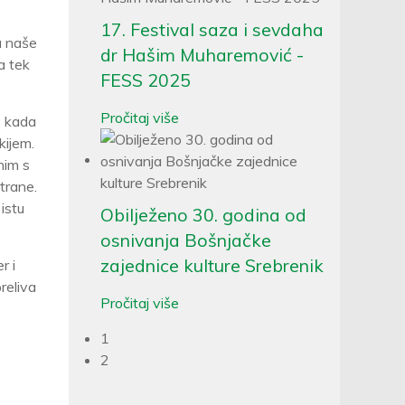
17. Festival saza i sevdaha
a naše
dr Hašim Muharemović -
a tek
FESS 2025
Pročitaj više
, kada
kijem.
nim s
trane.
 istu
Obilježeno 30. godina od
osnivanja Bošnjačke
zajednice kulture Srebrenik
r i
reliva
Pročitaj više
1
2