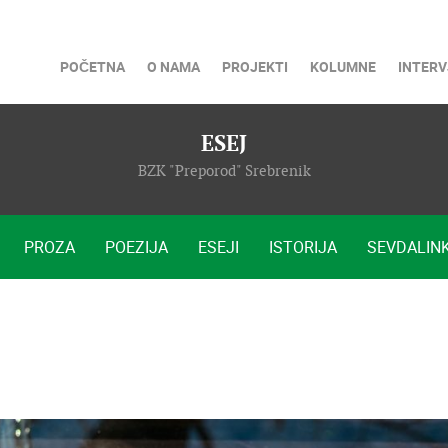
POČETNA
O NAMA
PROJEKTI
KOLUMNE
INTERV
ESEJ
BZK "Preporod" Srebrenik
PROZA
POEZIJA
ESEJI
ISTORIJA
SEVDALINK