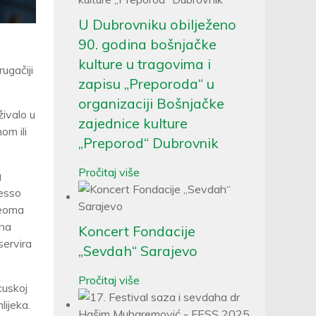
U Dubrovniku obilježeno
90. godina bošnjačke
kulture u tragovima i
ugačiji
zapisu „Preporoda“ u
organizaciji Bošnjačke
živalo u
zajednice kulture
om ili
„Preporod“ Dubrovnik
Pročitaj više
g
resso
veoma
ana
Koncert Fondacije
servira
„Sevdah“ Sarajevo
Pročitaj više
cuskoj
lijeka.