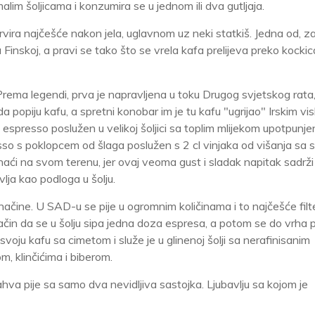
 malim šoljicama i konzumira se u jednom ili dva gutljaja.
vira najčešće nakon jela, uglavnom uz neki statkiš. Jedna od, z
u Finskoj, a pravi se tako što se vrela kafa prelijeva preko kockic
Prema legendi, prva je napravljena u toku Drugog svjetskog rata
 popiju kafu, a spretni konobar im je tu kafu "ugrijao" Irskim vis
espresso poslužen u velikoj šoljici sa toplim mlijekom upotpunje
so s poklopcem od šlaga poslužen s 2 cl vinjaka od višanja sa s
 se naći na svom terenu, jer ovaj veoma gust i sladak napitak sadrži
lja kao podloga u šolju.
 načine. U SAD-u se pije u ogromnim količinama i to najčešće filte
način da se u šolju sipa jedna doza espresa, a potom se do vrha p
oju kafu sa cimetom i služe je u glinenoj šolji sa nerafinisanim
, klinčićima i biberom.
kahva pije sa samo dva nevidljiva sastojka. Ljubavlju sa kojom je