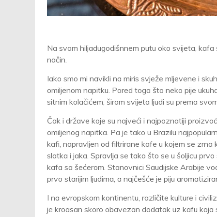
Na svom hiljadugodišnnem putu oko svijeta, kafa se 
način.
Iako smo mi navikli na miris svježe mljevene i sku
omiljenom napitku. Pored toga što neko pije ukuh
sitnim kolačićem, širom svijeta ljudi su prema svom 
Čak i države koje su najveći i najpoznatiji proizvo
omiljenog napitka. Pa je tako u Brazilu najpopularn
kafi, napravljen od filtrirane kafe u kojem se zrn
slatka i jaka. Spravlja se tako što se u šoljicu p
kafa sa šećerom. Stanovnici Saudijske Arabije vode
prvo starijim ljudima, a najčešće je piju aromatizi
I na evropskom kontinentu, različite kulture i civi
je kroasan skoro obavezan dodatak uz kafu koja se p