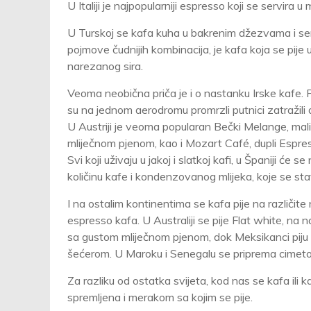
U Italiji je najpopularniji espresso koji se servira u
U Turskoj se kafa kuha u bakrenim džezvama i ser
pojmove čudnijih kombinacija, je kafa koja se pije 
narezanog sira.
Veoma neobična priča je i o nastanku Irske kafe. 
su na jednom aerodromu promrzli putnici zatražili da
U Austriji je veoma popularan Bečki Melange, mali 
mliječnom pjenom, kao i Mozart Café, dupli Espres
Svi koji uživaju u jakoj i slatkoj kafi, u Španiji će
količinu kafe i kondenzovanog mlijeka, koje se stav
I na ostalim kontinentima se kafa pije na različite
espresso kafa. U Australiji se pije Flat white, na 
sa gustom mliječnom pjenom, dok Meksikanci piju sv
šećerom. U Maroku i Senegalu se priprema cimetom
Za razliku od ostatka svijeta, kod nas se kafa ili 
spremljena i merakom sa kojim se pije.