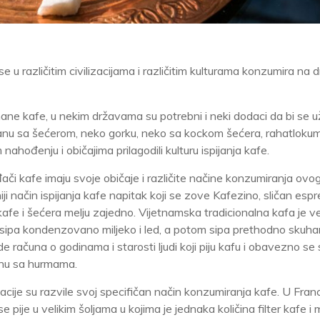
u različitim civilizacijama i različitim kulturama konzumira na dr
hane kafe, u nekim državama su potrebni i neki dodaci da bi se u
anu sa šećerom, neko gorku, neko sa kockom šećera, rahatlokum
nahođenju i običajima prilagodili kulturu ispijanja kafe.
đači kafe imaju svoje običaje i različite načine konzumiranja ovo
iji način ispijanja kafe napitak koji se zove Kafezino, sličan esp
a kafe i šećera melju zajedno. Vijetnamska tradicionalna kafa je 
rvo sipa kondenzovano miljeko i led, a potom sipa prethodno skuh
 računa o godinama i starosti ljudi koji piju kafu i obavezno se 
ranu sa hurmama.
lizacije su razvile svoj specifičan način konzumiranja kafe. U Fran
ije u velikim šoljama u kojima je jednaka količina filter kafe i m