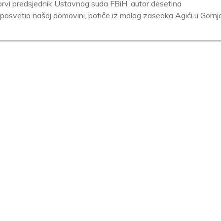
prvi predsjednik Ustavnog suda FBiH, autor desetina
9 posvetio našoj domovini, potiče iz malog zaseoka Agići u Gornj