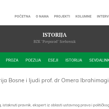
POČETNA
O NAMA
PROJEKTI
KOLUMNE
INTERV
ISTORIJA
BZK "Preporod" Srebrenik
PROZA
POEZIJA
ESEJI
ISTORIJA
SEVDALINK
ija Bosne i ljudi prof. dr Omera Ibrahimag
istaknuti pravnik, ekspert iz oblasti ustavnog prava i političko